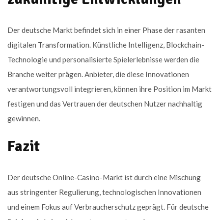
Der deutsche Markt befindet sich in einer Phase der rasanten
digitalen Transformation. Künstliche Intelligenz, Blockchain-
Technologie und personalisierte Spielerlebnisse werden die
Branche weiter prägen. Anbieter, die diese Innovationen
verantwortungsvoll integrieren, können ihre Position im Markt
festigen und das Vertrauen der deutschen Nutzer nachhaltig
gewinnen.
Fazit
Der deutsche Online-Casino-Markt ist durch eine Mischung
aus stringenter Regulierung, technologischen Innovationen
und einem Fokus auf Verbraucherschutz geprägt. Für deutsche