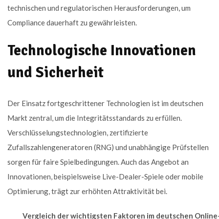
technischen und regulatorischen Herausforderungen, um
Compliance dauerhaft zu gewährleisten.
Technologische Innovationen
und Sicherheit
Der Einsatz fortgeschrittener Technologien ist im deutschen
Markt zentral, um die Integritätsstandards zu erfüllen.
Verschlüsselungstechnologien, zertifizierte
Zufallszahlengeneratoren (RNG) und unabhängige Prüfstellen
sorgen für faire Spielbedingungen. Auch das Angebot an
Innovationen, beispielsweise Live-Dealer-Spiele oder mobile
Optimierung, trägt zur erhöhten Attraktivität bei.
Vergleich der wichtigsten Faktoren im deutschen Onlin