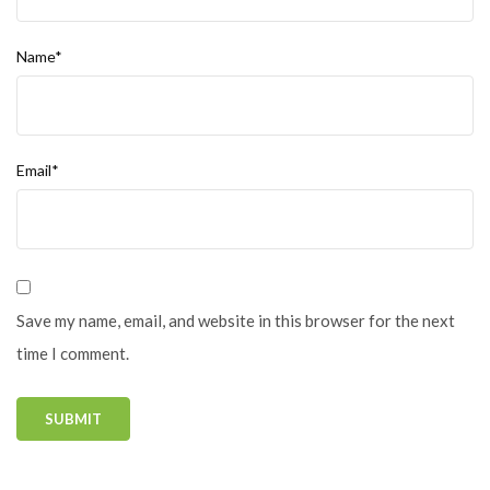
Name*
Email*
Save my name, email, and website in this browser for the next
time I comment.