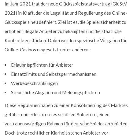
Im Jahr 2021 trat der neue Glücksspielstaatsvertrag (GlüStV
2021) in Kraft, der die Legalität und Regulierung des Online-
Glücksspiels neu definiert. Ziel ist es, die Spielersicherheit zu
erhöhen, illegale Anbieter zu bekämpfen und die staatliche
Kontrolle zu stärken. Dabei wurden spezifische Vorgaben für
Online-Casinos umgesetzt, unter anderem:
Erlaubnispflichten für Anbieter
Einsatzlimits und Selbstsperrmechanismen
Werbebeschränkungen
Steuerliche Abgaben und Meldungspflichten
Diese Regularien haben zu einer Konsolidierung des Marktes
geführt und erleichtern es seriösen Anbietern, einen
vertrauenswürdigen Rahmen für deutsche Spieler anzubieten.
Doch trotz rechtlicher Klarheit stehen Anbieter vor