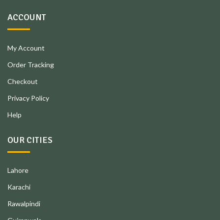
ACCOUNT
My Account
Order Tracking
Checkout
Privacy Policy
Help
OUR CITIES
Lahore
Karachi
Rawalpindi