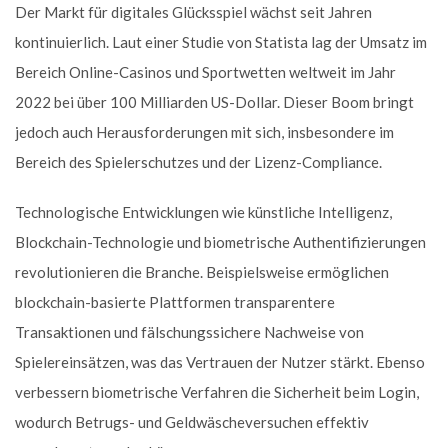
Der Markt für digitales Glücksspiel wächst seit Jahren
kontinuierlich. Laut einer Studie von Statista lag der Umsatz im
Bereich Online-Casinos und Sportwetten weltweit im Jahr
2022 bei über
100 Milliarden US-Dollar
. Dieser Boom bringt
jedoch auch Herausforderungen mit sich, insbesondere im
Bereich des Spielerschutzes und der Lizenz-Compliance.
Technologische Entwicklungen wie künstliche Intelligenz,
Blockchain-Technologie und biometrische Authentifizierungen
revolutionieren die Branche. Beispielsweise ermöglichen
blockchain-basierte Plattformen transparentere
Transaktionen und fälschungssichere Nachweise von
Spielereinsätzen, was das Vertrauen der Nutzer stärkt. Ebenso
verbessern biometrische Verfahren die Sicherheit beim Login,
wodurch Betrugs- und Geldwäscheversuchen effektiv