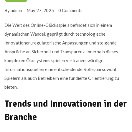
By admin
May 27, 2025
0 Comments
Die Welt des Online-Glücksspiels befindet sich in einem
dynamischen Wandel, geprägt durch technologische
Innovationen, regulatorische Anpassungen und steigende
Ansprüche an Sicherheit und Transparenz. Innerhalb dieses
komplexen Ökosystems spielen vertrauenswürdige
Informationsquellen eine entscheidende Rolle, um sowohl
Spielern als auch Betreibern eine fundierte Orientierung zu
bieten.
Trends und Innovationen in der
Branche