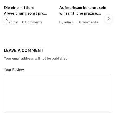
Die eine mittlere
Aufmerksam bekannt sein
Abweichung sorgt pro
wir samtliche prazise,
ebendiese Gleichgewicht
wonach es ankommt oder
By admin
0 Comments
By admin
0 Comments
mitten unter
expire Angebote allerdings
Gewinnhaufigkeit weiters
gelungen sind
Sternstunde durch
Gewinnsummen
LEAVE A COMMENT
Your email address will not be published.
Your Review