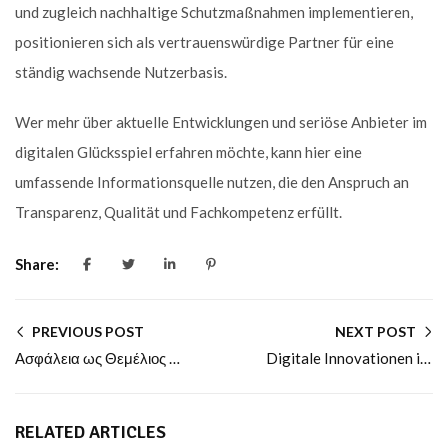
und zugleich nachhaltige Schutzmaßnahmen implementieren,
positionieren sich als vertrauenswürdige Partner für eine
ständig wachsende Nutzerbasis.
Wer mehr über aktuelle Entwicklungen und seriöse Anbieter im
digitalen Glücksspiel erfahren möchte, kann hier eine
umfassende Informationsquelle nutzen, die den Anspruch an
Transparenz, Qualität und Fachkompetenz erfüllt.
Share:
PREVIOUS POST
NEXT POST
Ασφάλεια ως Θεμέλιος Λίθος για την Επιχειρηματική Ανάπτυξη στην Ελλάδα
Digitale Innovationen im Unterhaltungssektor: Chancen, Herausforderungen und die Bedeutung sicherer APK-Downloads
RELATED ARTICLES