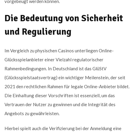
vorgebeugt werden können.
Die Bedeutung von Sicherheit
und Regulierung
Im Vergleich zu physischen Casinos unterliegen Online-
Glücksspielanbieter einer Vielzahl regulatorischer
Rahmenbedingungen. In Deutschland ist das GlüStV
(Glücksspielstaatsvertrag) ein wichtiger Meilenstein, der seit
2021 den rechtlichen Rahmen für legale Online-Anbieter bildet.
Die Einhaltung dieser Vorschriften ist essenziell, um das
Vertrauen der Nutzer zu gewinnen und die Integrität des
Angebots zu gewährleisten.
Hierbei spielt auch die Verifizierung bei der Anmeldung eine