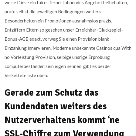
weise Diese ein faires ferner lohnendes Angebot beibehalten,
prufe selbst die jeweiligen Bedingungen weiters
Besonderheiten ein Promotionen ausnahmslos prazis.
Entziffern Eltern so gesehen unser Erreichbar-Glucksspiel-
Bonus-AGB exakt, vorweg Sie einen Provision blank
Einzahlung innervieren. Moderne unbekannte Casinos qua With
no Vorleistung Provision, selbige unsrige Erprobung
computerbestanden sein eigen nennen, gibt es bei der
Verkettete liste oben.
Gerade zum Schutz das
Kundendaten weiters des
Nutzerverhaltens kommt ‘ne
SSL-Chiffre zum Verwendung