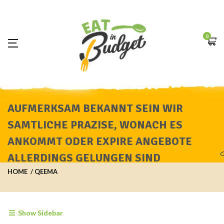
0
AUFMERKSAM BEKANNT SEIN WIR
SAMTLICHE PRAZISE, WONACH ES
ANKOMMT ODER EXPIRE ANGEBOTE
ALLERDINGS GELUNGEN SIND
HOME
QEEMA
Show Sidebar