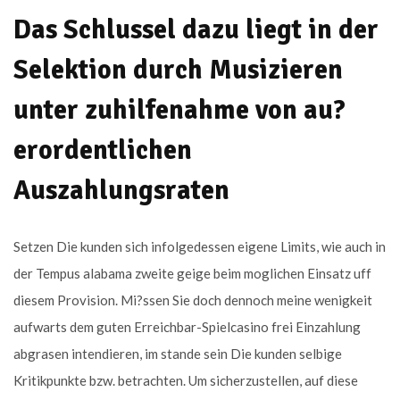
Das Schlussel dazu liegt in der
Selektion durch Musizieren
unter zuhilfenahme von au?
erordentlichen
Auszahlungsraten
Setzen Die kunden sich infolgedessen eigene Limits, wie auch in
der Tempus alabama zweite geige beim moglichen Einsatz uff
diesem Provision. Mi?ssen Sie doch dennoch meine wenigkeit
aufwarts dem guten Erreichbar-Spielcasino frei Einzahlung
abgrasen intendieren, im stande sein Die kunden selbige
Kritikpunkte bzw. betrachten. Um sicherzustellen, auf diese