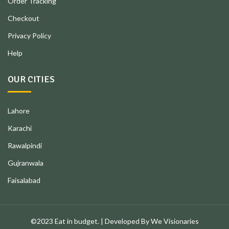
Order Tracking
Checkout
Privacy Policy
Help
OUR CITIES
Lahore
Karachi
Rawalpindi
Gujranwala
Faisalabad
©2023 Eat in budget. | Developed By We Visionaries