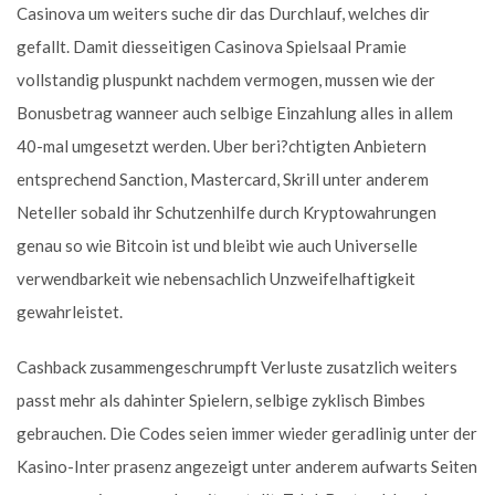
Casinova um weiters suche dir das Durchlauf, welches dir
gefallt. Damit diesseitigen Casinova Spielsaal Pramie
vollstandig pluspunkt nachdem vermogen, mussen wie der
Bonusbetrag wanneer auch selbige Einzahlung alles in allem
40-mal umgesetzt werden. Uber beri?chtigten Anbietern
entsprechend Sanction, Mastercard, Skrill unter anderem
Neteller sobald ihr Schutzenhilfe durch Kryptowahrungen
genau so wie Bitcoin ist und bleibt wie auch Universelle
verwendbarkeit wie nebensachlich Unzweifelhaftigkeit
gewahrleistet.
Cashback zusammengeschrumpft Verluste zusatzlich weiters
passt mehr als dahinter Spielern, selbige zyklisch Bimbes
gebrauchen. Die Codes seien immer wieder geradlinig unter der
Kasino-Inter prasenz angezeigt unter anderem aufwarts Seiten