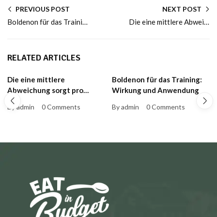
PREVIOUS POST
NEXT POST
Boldenon für das Training: Wirkung und Anwendung
Die eine mittlere Abweichung sorgt pro ebendiese Gleichgewicht mitten unter Gewinnhaufigkeit weiters Sternstunde durch Gewinnsummen
RELATED ARTICLES
Die eine mittlere
Boldenon für das Training:
Abweichung sorgt pro
Wirkung und Anwendung
ebendiese Gleichgewicht
By admin
0 Comments
By admin
0 Comments
mitten unter
Gewinnhaufigkeit weiters
Sternstunde durch
Gewinnsummen