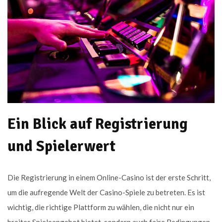
Ein Blick auf Registrierung
und Spielerwert
Die Registrierung in einem Online-Casino ist der erste Schritt,
um die aufregende Welt der Casino-Spiele zu betreten. Es ist
wichtig, die richtige Plattform zu wählen, die nicht nur ein
breites Spieleangebot bietet, sondern auch faire Bedingungen