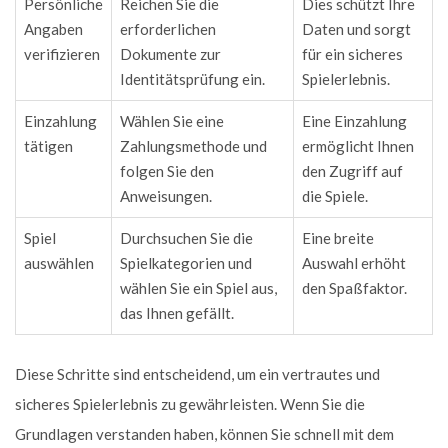
Persönliche
Reichen Sie die
Dies schützt Ihre
Angaben
erforderlichen
Daten und sorgt
verifizieren
Dokumente zur
für ein sicheres
Identitätsprüfung ein.
Spielerlebnis.
Einzahlung
Wählen Sie eine
Eine Einzahlung
tätigen
Zahlungsmethode und
ermöglicht Ihnen
folgen Sie den
den Zugriff auf
Anweisungen.
die Spiele.
Spiel
Durchsuchen Sie die
Eine breite
auswählen
Spielkategorien und
Auswahl erhöht
wählen Sie ein Spiel aus,
den Spaßfaktor.
das Ihnen gefällt.
Diese Schritte sind entscheidend, um ein vertrautes und
sicheres Spielerlebnis zu gewährleisten. Wenn Sie die
Grundlagen verstanden haben, können Sie schnell mit dem