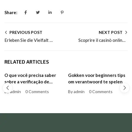
Share:
PREVIOUS POST
NEXT POST
Erleben Sie die Vielfalt der Casino-Spiele: Slots, Live-Dealer und mehr
Scoprire il casinò online: guida semplice per i neofiti del 2026
RELATED ARTICLES
O que você precisa saber
Gokken voor beginners tips
sobre a verificação de
om verantwoord te spelen
conteúdo gerado por IA em
By admin
0 Comments
By admin
0 Comments