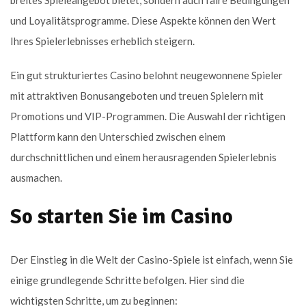
und Loyalitätsprogramme. Diese Aspekte können den Wert
Ihres Spielerlebnisses erheblich steigern.
Ein gut strukturiertes Casino belohnt neugewonnene Spieler
mit attraktiven Bonusangeboten und treuen Spielern mit
Promotions und VIP-Programmen. Die Auswahl der richtigen
Plattform kann den Unterschied zwischen einem
durchschnittlichen und einem herausragenden Spielerlebnis
ausmachen.
So starten Sie im Casino
Der Einstieg in die Welt der Casino-Spiele ist einfach, wenn Sie
einige grundlegende Schritte befolgen. Hier sind die
wichtigsten Schritte, um zu beginnen: