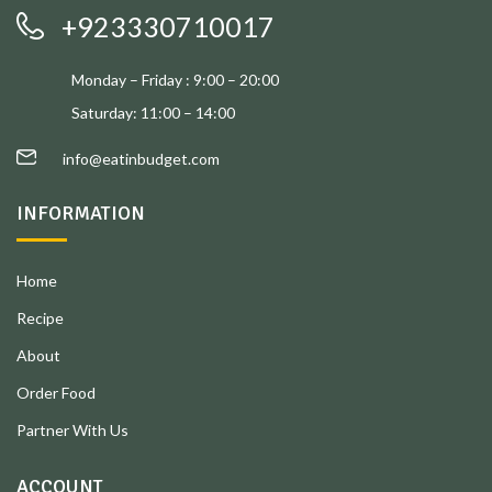
+923330710017
Monday – Friday : 9:00 – 20:00
Saturday: 11:00 – 14:00
info@eatinbudget.com
INFORMATION
Home
Recipe
About
Order Food
Partner With Us
ACCOUNT