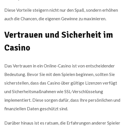
Diese Vorteile steigern nicht nur den Spaß, sondern erhöhen
auch die Chancen, die eigenen Gewinne zu maximieren.
Vertrauen und Sicherheit im
Casino
Das Vertrauen in ein Online-Casino ist von entscheidender
Bedeutung. Bevor Sie mit dem Spielen beginnen, sollten Sie
sicherstellen, dass das Casino über gültige Lizenzen verfügt
und Sicherheitsmaßnahmen wie SSL-Verschlüsselung
implementiert. Diese sorgen dafür, dass Ihre persönlichen und
finanziellen Daten geschützt sind.
Darüber hinaus ist es ratsam, die Erfahrungen anderer Spieler