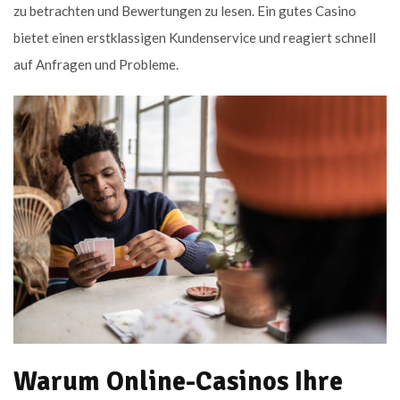
zu betrachten und Bewertungen zu lesen. Ein gutes Casino
bietet einen erstklassigen Kundenservice und reagiert schnell
auf Anfragen und Probleme.
Warum Online-Casinos Ihre