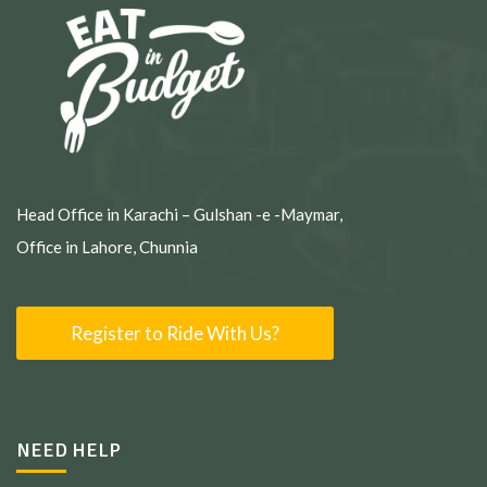
Head Office in Karachi – Gulshan -e -Maymar,
Office in Lahore, Chunnia
Register to Ride With Us?
NEED HELP