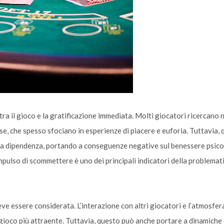
ra il gioco e la gratificazione immediata. Molti giocatori ricercano 
, che spesso sfociano in esperienze di piacere e euforia. Tuttavia, 
una dipendenza, portando a conseguenze negative sul benessere psico
impulso di scommettere è uno dei principali indicatori della problemati
ve essere considerata. L’interazione con altri giocatori e l’atmosfer
 gioco più attraente. Tuttavia, questo può anche portare a dinamiche 