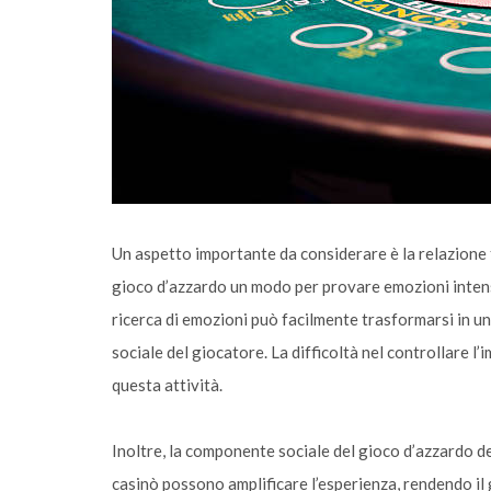
Un aspetto importante da considerare è la relazione t
gioco d’azzardo un modo per provare emozioni intense
ricerca di emozioni può facilmente trasformarsi in 
sociale del giocatore. La difficoltà nel controllare l’
questa attività.
Inoltre, la componente sociale del gioco d’azzardo de
casinò possono amplificare l’esperienza, rendendo il