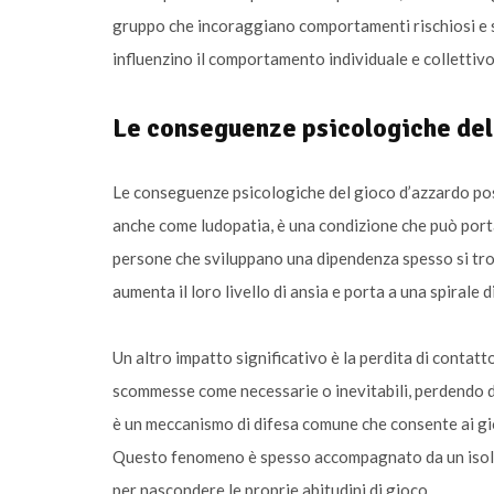
gruppo che incoraggiano comportamenti rischiosi e 
influenzino il comportamento individuale e collettivo
Le conseguenze psicologiche del
Le conseguenze psicologiche del gioco d’azzardo poss
anche come ludopatia, è una condizione che può portar
persone che sviluppano una dipendenza spesso si trova
aumenta il loro livello di ansia e porta a una spirale
Un altro impatto significativo è la perdita di contatto
scommesse come necessarie o inevitabili, perdendo di
è un meccanismo di difesa comune che consente ai gi
Questo fenomeno è spesso accompagnato da un isolame
per nascondere le proprie abitudini di gioco.