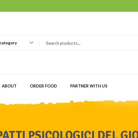
 category
ABOUT
ORDER FOOD
PARTNER WITH US
MPATTI PSICOLOGICI DEL G