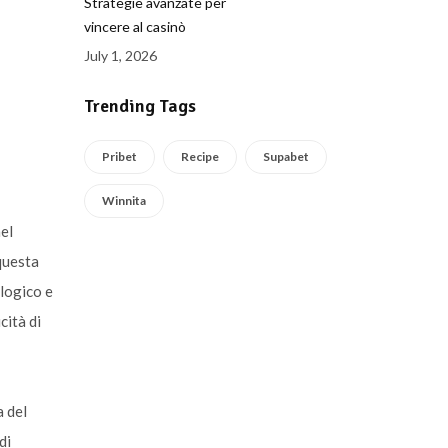
Strategie avanzate per
vincere al casinò
July 1, 2026
Trending Tags
Pribet
Recipe
Supabet
Winnita
nel
questa
logico e
cità di
a del
di