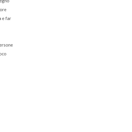
tegno
tore
 e far
persone
ioco