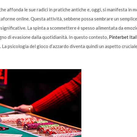
 affonda le sue radici in pratiche antiche e, oggi, si manifesta in mo
attaforme online. Questa attività, sebbene possa sembrare un semplic
 significative. La spinta a scommettere è spesso alimentata da emozi
sogno di evasione dalla quotidianità. In questo contesto,
Pinterbet Ital
. La psicologia del gioco d’azzardo diventa quindi un aspetto crucial