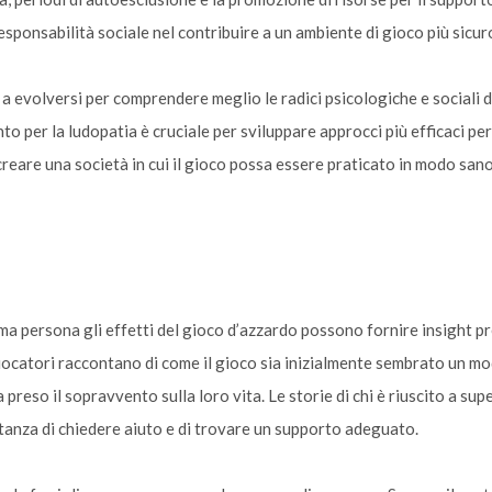
sponsabilità sociale nel contribuire a un ambiente di gioco più sicur
 a evolversi per comprendere meglio le radici psicologiche e sociali d
o per la ludopatia è cruciale per sviluppare approcci più efficaci per
creare una società in cui il gioco possa essere praticato in modo san
ma persona gli effetti del gioco d’azzardo possono fornire insight pr
iocatori raccontano di come il gioco sia inizialmente sembrato un m
preso il sopravvento sulla loro vita. Le storie di chi è riuscito a sup
anza di chiedere aiuto e di trovare un supporto adeguato.