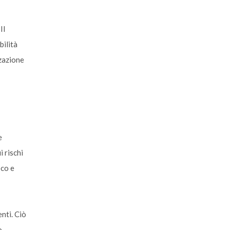
Il
bilità
zzazione
e
 rischi
oco e
nti. Ciò
o