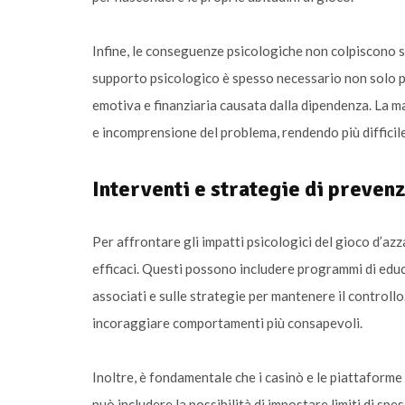
Infine, le conseguenze psicologiche non colpiscono so
supporto psicologico è spesso necessario non solo per
emotiva e finanziaria causata dalla dipendenza. La 
e incomprensione del problema, rendendo più difficile
Interventi e strategie di preven
Per affrontare gli impatti psicologici del gioco d’az
efficaci. Questi possono includere programmi di educa
associati e sulle strategie per mantenere il controllo
incoraggiare comportamenti più consapevoli.
Inoltre, è fondamentale che i casinò e le piattaforme
può includere la possibilità di impostare limiti di spe