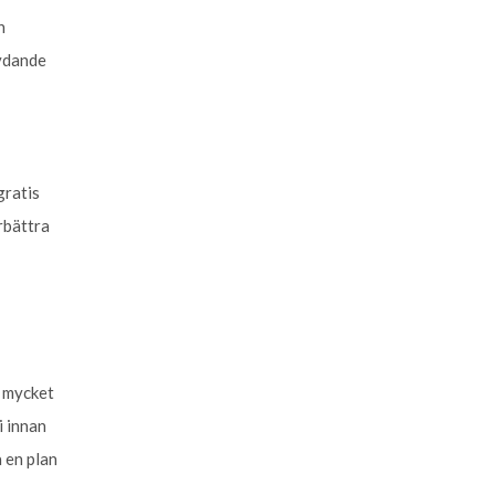
h
tydande
gratis
rbättra
r mycket
i innan
a en plan