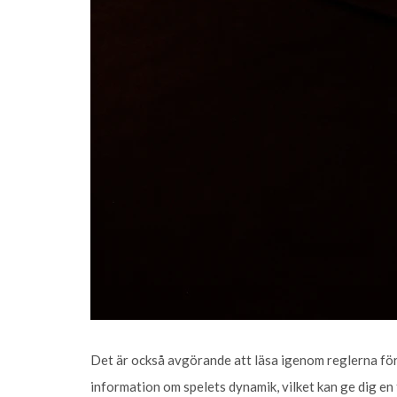
Det är också avgörande att läsa igenom reglerna för
information om spelets dynamik, vilket kan ge dig en 