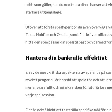
odds som gäller, kan du maximera dina chanser att vinn
starkare utgångsläge.
Utöver att förstå speltyper bör du även överväga var
Texas Hold’em och Omaha, som båda kräver olika stra
hitta den som passar din spelstil bäst och därmed för
Hantera din bankrulle effektivt
En av de mest kritiska aspekterna av spelande på casi
mycket pengar du är beredd att spela för och att inte
mer ansvarsfullt och minska risken för att förlora mer
varje spelsession.
Det är också klokt att fastställa specifika mål för di