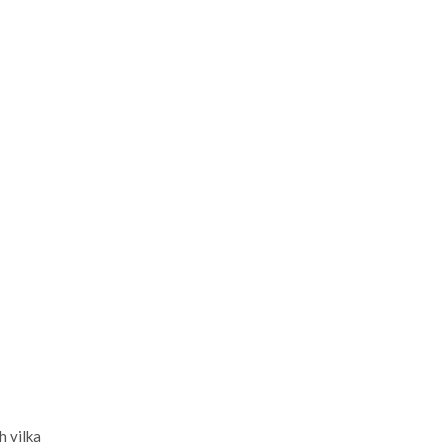
h vilka