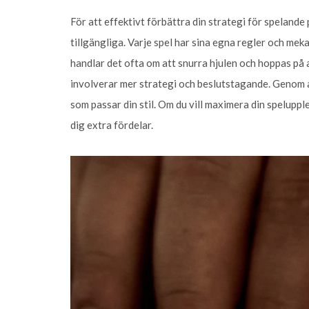
För att effektivt förbättra din strategi för spelande 
tillgängliga. Varje spel har sina egna regler och mek
handlar det ofta om att snurra hjulen och hoppas på
involverar mer strategi och beslutstagande. Genom att
som passar din stil. Om du vill maximera din spelupp
dig extra fördelar.