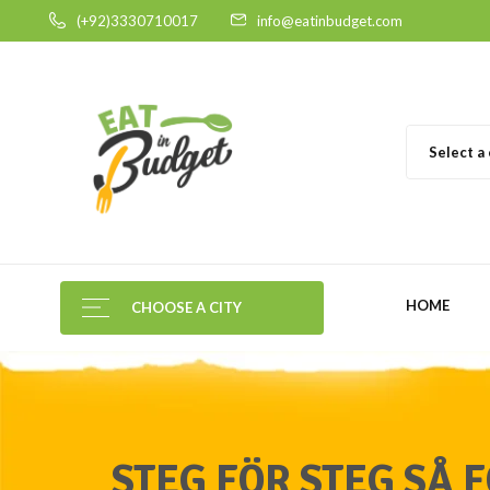
(+92)3330710017
info@eatinbudget.com
Select a
HOME
CHOOSE A CITY
STEG FÖR STEG SÅ 