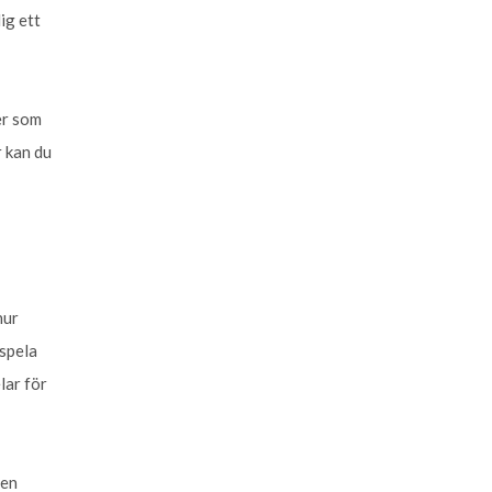
ig ett
er som
 kan du
hur
 spela
lar för
 en