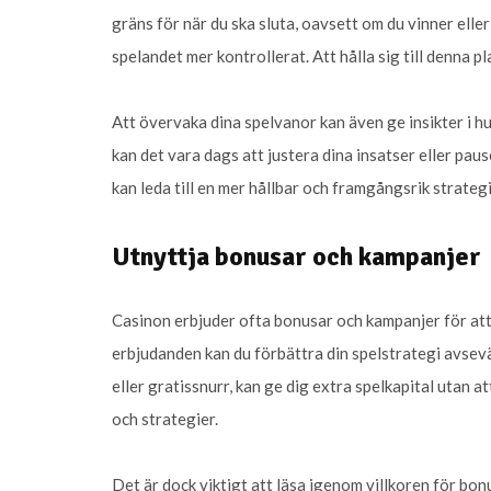
gräns för när du ska sluta, oavsett om du vinner eller
spelandet mer kontrollerat. Att hålla sig till denna 
Att övervaka dina spelvanor kan även ge insikter i hu
kan det vara dags att justera dina insatser eller pa
kan leda till en mer hållbar och framgångsrik strategi
Utnyttja bonusar och kampanjer
Casinon erbjuder ofta bonusar och kampanjer för att
erbjudanden kan du förbättra din spelstrategi avsev
eller gratissnurr, kan ge dig extra spelkapital utan a
och strategier.
Det är dock viktigt att läsa igenom villkoren för bo