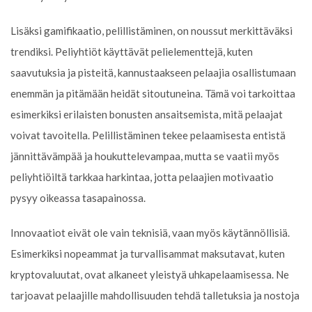
Lisäksi gamifikaatio, pelillistäminen, on noussut merkittäväksi
trendiksi. Peliyhtiöt käyttävät pelielementtejä, kuten
saavutuksia ja pisteitä, kannustaakseen pelaajia osallistumaan
enemmän ja pitämään heidät sitoutuneina. Tämä voi tarkoittaa
esimerkiksi erilaisten bonusten ansaitsemista, mitä pelaajat
voivat tavoitella. Pelillistäminen tekee pelaamisesta entistä
jännittävämpää ja houkuttelevampaa, mutta se vaatii myös
peliyhtiöiltä tarkkaa harkintaa, jotta pelaajien motivaatio
pysyy oikeassa tasapainossa.
Innovaatiot eivät ole vain teknisiä, vaan myös käytännöllisiä.
Esimerkiksi nopeammat ja turvallisammat maksutavat, kuten
kryptovaluutat, ovat alkaneet yleistyä uhkapelaamisessa. Ne
tarjoavat pelaajille mahdollisuuden tehdä talletuksia ja nostoja