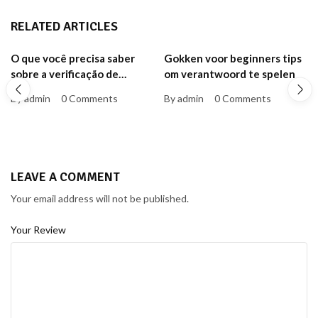
RELATED ARTICLES
O que você precisa saber
Gokken voor beginners tips
sobre a verificação de
om verantwoord te spelen
conteúdo gerado por IA em
By admin
0 Comments
By admin
0 Comments
LEAVE A COMMENT
Your email address will not be published.
Your Review