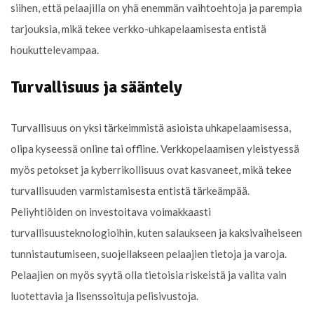
siihen, että pelaajilla on yhä enemmän vaihtoehtoja ja parempia
tarjouksia, mikä tekee verkko-uhkapelaamisesta entistä
houkuttelevampaa.
Turvallisuus ja sääntely
Turvallisuus on yksi tärkeimmistä asioista uhkapelaamisessa,
olipa kyseessä online tai offline. Verkkopelaamisen yleistyessä
myös petokset ja kyberrikollisuus ovat kasvaneet, mikä tekee
turvallisuuden varmistamisesta entistä tärkeämpää.
Peliyhtiöiden on investoitava voimakkaasti
turvallisuusteknologioihin, kuten salaukseen ja kaksivaiheiseen
tunnistautumiseen, suojellakseen pelaajien tietoja ja varoja.
Pelaajien on myös syytä olla tietoisia riskeistä ja valita vain
luotettavia ja lisenssoituja pelisivustoja.