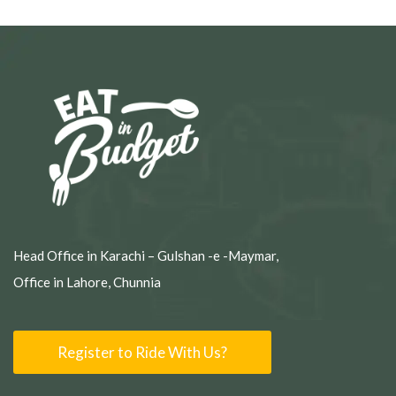
Head Office in Karachi – Gulshan -e -Maymar,
Office in Lahore, Chunnia
Register to Ride With Us?