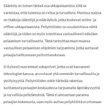
Sääntely on toinen tärkeä osa uhkapelaamista, sillä se
varmistaa, että toiminta on reilua ja turvallista. Monissa maissa
on tiukkoja sääntöjä ja määräyksiä, jotka koskevat online- ja
offline-uhkapelaamista. Peliyhtiöiden on noudatettava näitä
sääntöjä, ja niiden on myös toimittava vastuullisesti edistäen
pelaamisen turvallisuutta. Tämä tarkoittaa muun muassa
vastuullisen pelaamisen ohjelmien tarjoamista, jotka auttavat
pelaajia hallitsemaan pelitottumuksiaan.
Erityisesti nuoremmat sukupolvet, jotka ovat kasvaneet
teknologian kanssa, arvostavat yhä enemmän turvallisuutta ja
yksityisyyttä. Peliyhtiöiden onkin tärkeää rakentaa
luottamusta pelaajien keskuudessa tarjoamalla läpinäkyvyyttä
ja turvallisia pelielämyksiä. Tämä ei ainoastaan paranna
pelaajien kokemusta, vaan myös auttaa peliyhtiöitä erottumaan