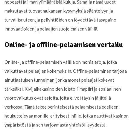
nopeasti ja ilman ylimääräisiä kuluja. Samalla nämä uudet
maksutavat tuovat mukanaan kysymyksiä sääntelyyn ja
turvallisuuteen, ja peliyhtiöiden on löydettävä tasapaino
innovaatioiden ja pelaajien suojelemisen välillä.
Online- ja offline-pelaamisen vertailu
Online- ja offline-pelaamisen välillä on monia eroja, jotka
vaikuttavat pelaajien kokemuksiin. Offline-pelaaminen tarjoaa
ainutlaatuisen tunnelman, jonka monet pelaajat kokevat
tärkeäksi. Kivijalkakasinoiden loisto, ilmapiiri ja sosiaalinen
vuorovaikutus ovat asioita, joita ei voi täysin jäljitellä
verkossa. Tämä tekee perinteisestä pelaamisesta edelleen
houkuttelevaa monille, erityisesti niille, jotka nauttivat kasinon
ympäristöstä ja sen tarjoamasta yhteisöllisyydestä.