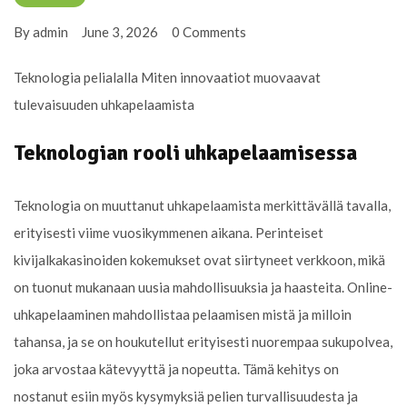
By admin
June 3, 2026
0 Comments
Teknologia pelialalla Miten innovaatiot muovaavat
tulevaisuuden uhkapelaamista
Teknologian rooli uhkapelaamisessa
Teknologia on muuttanut uhkapelaamista merkittävällä tavalla,
erityisesti viime vuosikymmenen aikana. Perinteiset
kivijalkakasinoiden kokemukset ovat siirtyneet verkkoon, mikä
on tuonut mukanaan uusia mahdollisuuksia ja haasteita. Online-
uhkapelaaminen mahdollistaa pelaamisen mistä ja milloin
tahansa, ja se on houkutellut erityisesti nuorempaa sukupolvea,
joka arvostaa kätevyyttä ja nopeutta. Tämä kehitys on
nostanut esiin myös kysymyksiä pelien turvallisuudesta ja