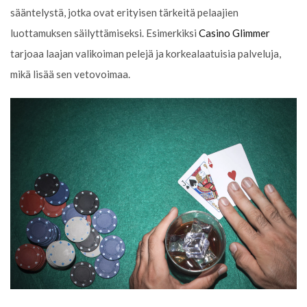
sääntelystä, jotka ovat erityisen tärkeitä pelaajien
luottamuksen säilyttämiseksi. Esimerkiksi
Casino Glimmer
tarjoaa laajan valikoiman pelejä ja korkealaatuisia palveluja,
mikä lisää sen vetovoimaa.