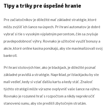
Tipy a triky pre úspešné hranie
Pre začiatočníkov je dôležité mať základné stratégie, ktoré
môžu zvýšiť ich šance na úspech. Pri hraní automatov je dobré
vybrať si tie s vysokým výplatným percentom, čím sa zvyšuje
pravdepodobnosť výhry. Rovnako je užitočné využiť bonusy a
akcie, ktoré online kasína ponúkajú, aby ste maximalizovali svoj
bankroll.
Pri hraní stolových hier, ako je blackjack, je dôležité poznať
základné pravidlá a stratégie. Napríklad, pri blackjacku by ste
mali vedieť, kedy si vziať ďalšiu kartu a kedy stáť. Znalosť
týchto stratégií môže výrazne ovplyvniť vaše šance na výhru.
Rovnako je rozumné hrať s rozpočtom a nikdy neprekročiť
stanovenú sumu, aby ste predišli zbytočným stratám.