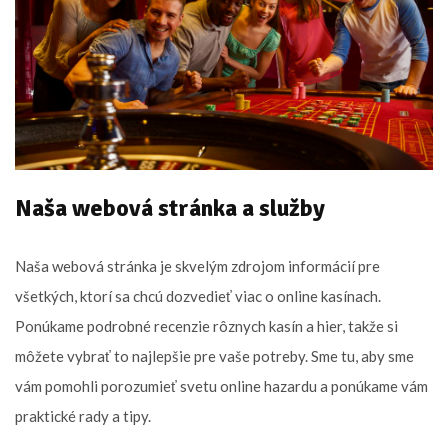
Naša webová stránka a služby
Naša webová stránka je skvelým zdrojom informácií pre
všetkých, ktorí sa chcú dozvedieť viac o online kasínach.
Ponúkame podrobné recenzie rôznych kasín a hier, takže si
môžete vybrať to najlepšie pre vaše potreby. Sme tu, aby sme
vám pomohli porozumieť svetu online hazardu a ponúkame vám
praktické rady a tipy.