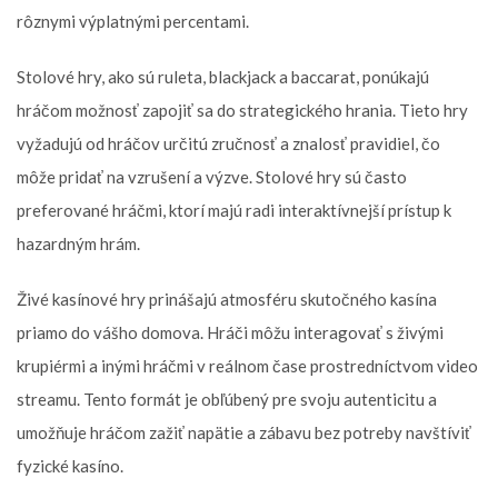
rôznymi výplatnými percentami.
Stolové hry, ako sú ruleta, blackjack a baccarat, ponúkajú
hráčom možnosť zapojiť sa do strategického hrania. Tieto hry
vyžadujú od hráčov určitú zručnosť a znalosť pravidiel, čo
môže pridať na vzrušení a výzve. Stolové hry sú často
preferované hráčmi, ktorí majú radi interaktívnejší prístup k
hazardným hrám.
Živé kasínové hry prinášajú atmosféru skutočného kasína
priamo do vášho domova. Hráči môžu interagovať s živými
krupiérmi a inými hráčmi v reálnom čase prostredníctvom video
streamu. Tento formát je obľúbený pre svoju autenticitu a
umožňuje hráčom zažiť napätie a zábavu bez potreby navštíviť
fyzické kasíno.