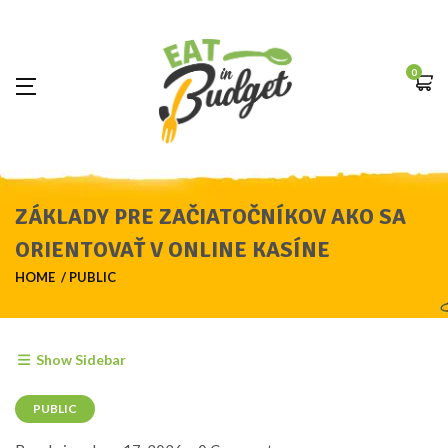
0
ZÁKLADY PRE ZAČIATOČNÍKOV AKO SA
ORIENTOVAŤ V ONLINE KASÍNE
HOME
PUBLIC
Show Sidebar
PUBLIC