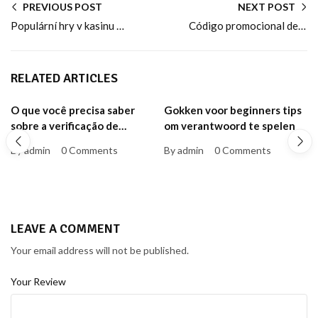
PREVIOUS POST
NEXT POST
Populární hry v kasinu Co potřebujete vědět o FatPirate casino
Código promocional de Pin Up casino: pasos para recibir tu cashback
RELATED ARTICLES
O que você precisa saber
Gokken voor beginners tips
sobre a verificação de
om verantwoord te spelen
conteúdo gerado por IA em
By admin
0 Comments
By admin
0 Comments
LEAVE A COMMENT
Your email address will not be published.
Your Review