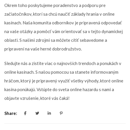
Okrem toho poskytujeme poradenstvo a podporu pre
začiatočníkov, ktorí sa chcú naučiť základy hrania v online
kasínach. Naša komunita odborníkov je pripravená odpovedať
na vaše otázky a pomôcť vám orientovať sa v tejto dynamickej
oblasti. S našimi zdrojmi sa môžete cítiť sebavedome a
pripravení na vaše herné dobrodružstvo.
Sledujte nás a zistite viac o najnovších trendoch a ponukách v
online kasínach. S našou pomocou sa stanete informovaným
hráčom, ktorý je pripravený využiť všetky výhody, ktoré online
kasína ponúkajú. Vstúpte do sveta online hazardu s nami a
objavte vzrušenie, ktoré vás čaká!
Share: