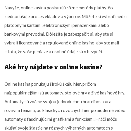
Navyše, online kasína poskytujú rôzne metódy platby, čo
zjednodušuje proces vkladov a výberov. Môžete si vybrať medzi
platobnými kartami, elektronickými peňaženkami alebo
bankovými prevodmi. Dôležité je zabezpečiť si, aby ste si
vybrali licencované a regulované online kasíno, aby ste mali
istotu, že vaše peniaze a osobné údaje sú v bezpečí.
Aké hry nájdete v online kasíne?
Online kasína ponúkajú širokú škálu hier, pričom
najpopulárnejšími sú automaty, stolové hry a živé kasínové hry.
Automaty sú známe svojou jednoduchou hrateľnosťou a
rôznymi témami, od klasických ovocných hier po moderné video
automaty s fascinujúcimi grafikami a funkciami. Hráči môžu
skúšať svoje šťastie na rôznych výherných automatoch s