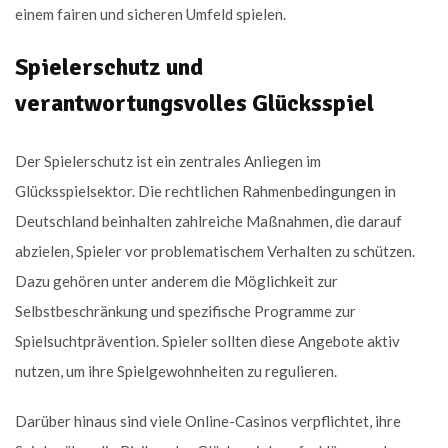
einem fairen und sicheren Umfeld spielen.
Spielerschutz und
verantwortungsvolles Glücksspiel
Der Spielerschutz ist ein zentrales Anliegen im
Glücksspielsektor. Die rechtlichen Rahmenbedingungen in
Deutschland beinhalten zahlreiche Maßnahmen, die darauf
abzielen, Spieler vor problematischem Verhalten zu schützen.
Dazu gehören unter anderem die Möglichkeit zur
Selbstbeschränkung und spezifische Programme zur
Spielsuchtprävention. Spieler sollten diese Angebote aktiv
nutzen, um ihre Spielgewohnheiten zu regulieren.
Darüber hinaus sind viele Online-Casinos verpflichtet, ihre