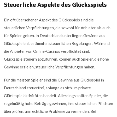
Steuerliche Aspekte des Glücksspiels
Ein oft übersehener Aspekt des Glücksspiels sind die
steuerlichen Verpflichtungen, die sowohl für Anbieter als auch
für Spieler gelten. In Deutschland unterliegen Gewinne aus
Glücksspielen bestimmten steuerlichen Regelungen. Während
die Anbieter von Online-Casinos verpflichtet sind,
Glücksspielsteuern abzuführen, können auch Spieler, die hohe
Gewinne erzielen, steuerliche Verpflichtungen haben.
Für die meisten Spieler sind die Gewinne aus Glücksspiel in
Deutschland steuerfrei, solange es sich um private
Glücksspielaktivitäten handelt. Allerdings sollten Spieler, die
regelmäßig hohe Beträge gewinnen, ihre steuerlichen Pflichten
überprüfen, um rechtliche Probleme zu vermeiden. Bei