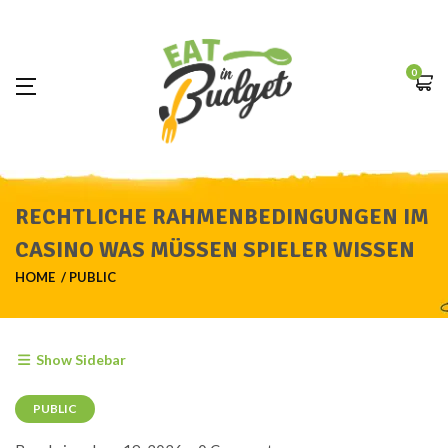
0
RECHTLICHE RAHMENBEDINGUNGEN IM
CASINO WAS MÜSSEN SPIELER WISSEN
HOME
PUBLIC
Show Sidebar
PUBLIC