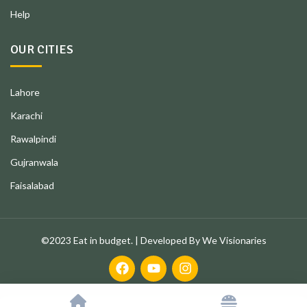
Help
OUR CITIES
Lahore
Karachi
Rawalpindi
Gujranwala
Faisalabad
©2023 Eat in budget. | Developed By We Visionaries