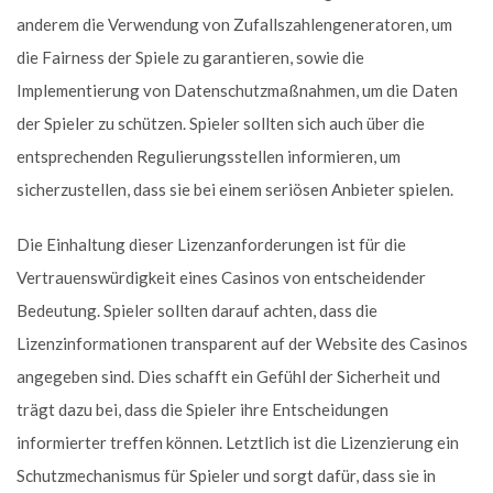
anderem die Verwendung von Zufallszahlengeneratoren, um
die Fairness der Spiele zu garantieren, sowie die
Implementierung von Datenschutzmaßnahmen, um die Daten
der Spieler zu schützen. Spieler sollten sich auch über die
entsprechenden Regulierungsstellen informieren, um
sicherzustellen, dass sie bei einem seriösen Anbieter spielen.
Die Einhaltung dieser Lizenzanforderungen ist für die
Vertrauenswürdigkeit eines Casinos von entscheidender
Bedeutung. Spieler sollten darauf achten, dass die
Lizenzinformationen transparent auf der Website des Casinos
angegeben sind. Dies schafft ein Gefühl der Sicherheit und
trägt dazu bei, dass die Spieler ihre Entscheidungen
informierter treffen können. Letztlich ist die Lizenzierung ein
Schutzmechanismus für Spieler und sorgt dafür, dass sie in