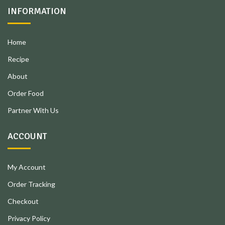
INFORMATION
Home
Recipe
About
Order Food
Partner With Us
ACCOUNT
My Account
Order Tracking
Checkout
Privacy Policy