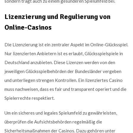
sondern trägt auch zu einem gesünderen Spielumfeld bei.
Lizenzierung und Regulierung von
Online-Casinos
Die Lizenzierung ist ein zentraler Aspekt im Online-Glücksspiel.
Nur lizenzierten Anbietern ist es erlaubt, Glücksspielspiele in
Deutschland anzubieten. Diese Lizenzen werden von den
jeweiligen Glücksspielbehörden der Bundesländer vergeben
und unterliegen strengen Kontrollen. Ein lizenziertes Casino
muss nachweisen, dass es fair und transparent operiert und die
Spielerrechte respektiert.
Um ein sicheres und legales Spielumfeld zu gewährleisten,
überprüfen die Aufsichtsbehörden regelmäßig die
Sicherheitsmaßnahmen der Casinos. Dazu gehören unter