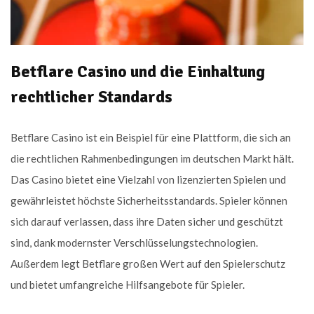
Betflare Casino und die Einhaltung
rechtlicher Standards
Betflare Casino ist ein Beispiel für eine Plattform, die sich an
die rechtlichen Rahmenbedingungen im deutschen Markt hält.
Das Casino bietet eine Vielzahl von lizenzierten Spielen und
gewährleistet höchste Sicherheitsstandards. Spieler können
sich darauf verlassen, dass ihre Daten sicher und geschützt
sind, dank modernster Verschlüsselungstechnologien.
Außerdem legt Betflare großen Wert auf den Spielerschutz
und bietet umfangreiche Hilfsangebote für Spieler.