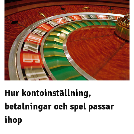
Hur kontoinställning,
betalningar och spel passar
ihop