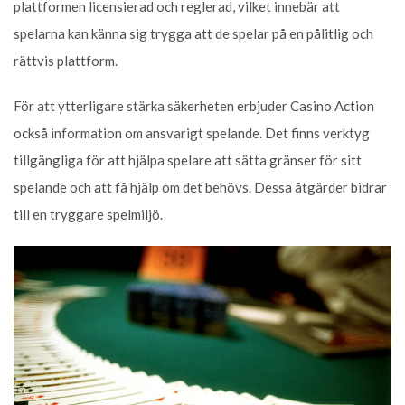
plattformen licensierad och reglerad, vilket innebär att
spelarna kan känna sig trygga att de spelar på en pålitlig och
rättvis plattform.
För att ytterligare stärka säkerheten erbjuder Casino Action
också information om ansvarigt spelande. Det finns verktyg
tillgängliga för att hjälpa spelare att sätta gränser för sitt
spelande och att få hjälp om det behövs. Dessa åtgärder bidrar
till en tryggare spelmiljö.