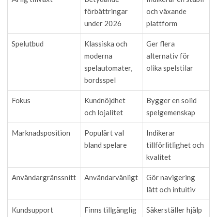
förbättringar
och växande
under 2026
plattform
Spelutbud
Klassiska och
Ger flera
moderna
alternativ för
spelautomater,
olika spelstilar
bordsspel
Fokus
Kundnöjdhet
Bygger en solid
och lojalitet
spelgemenskap
Marknadsposition
Populärt val
Indikerar
bland spelare
tillförlitlighet och
kvalitet
Användargränssnitt
Användarvänligt
Gör navigering
lätt och intuitiv
Kundsupport
Finns tillgänglig
Säkerställer hjälp