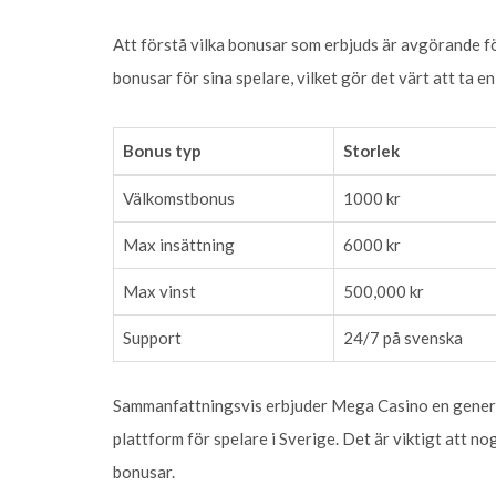
Att förstå vilka bonusar som erbjuds är avgörande fö
bonusar för sina spelare, vilket gör det värt att ta e
Bonus typ
Storlek
Välkomstbonus
1000 kr
Max insättning
6000 kr
Max vinst
500,000 kr
Support
24/7 på svenska
Sammanfattningsvis erbjuder Mega Casino en generös
plattform för spelare i Sverige. Det är viktigt att n
bonusar.