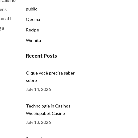
a Casino
public
mens
av att
Qeema
ga
Recipe
Winnita
Recent Posts
O que você precisa saber
sobre
July 14, 2026
Technologie in Casinos
Wie Supabet Casino
July 13, 2026