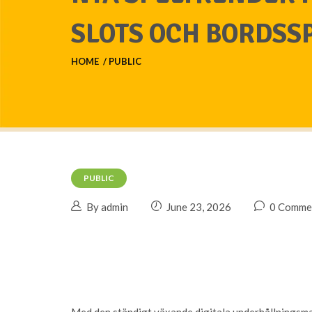
SLOTS OCH BORDSS
HOME
PUBLIC
PUBLIC
By admin
June 23, 2026
0 Comme