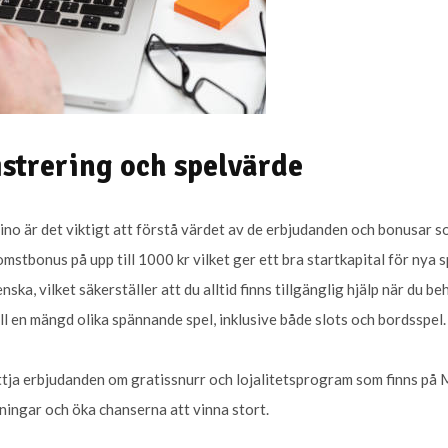
istrering och spelvärde
sino är det viktigt att förstå värdet av de erbjudanden och bonusar s
mstbonus på upp till 1000 kr vilket ger ett bra startkapital för nya s
, vilket säkerställer att du alltid finns tillgänglig hjälp när du b
ill en mängd olika spännande spel, inklusive både slots och bordsspel.
yttja erbjudanden om gratissnurr och lojalitetsprogram som finns på
tningar och öka chanserna att vinna stort.