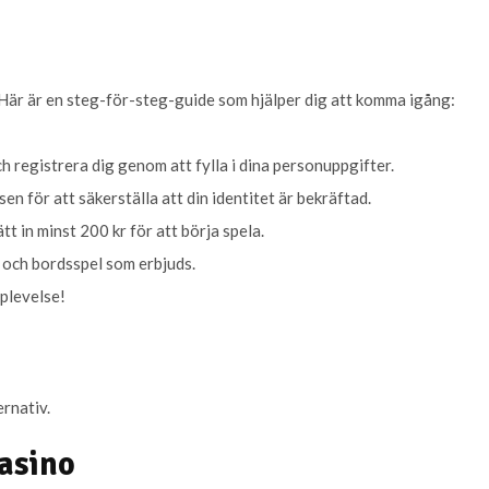
 Här är en steg-för-steg-guide som hjälper dig att komma igång:
 registrera dig genom att fylla i dina personuppgifter.
en för att säkerställa att din identitet är bekräftad.
t in minst 200 kr för att börja spela.
 och bordsspel som erbjuds.
pplevelse!
rnativ.
asino