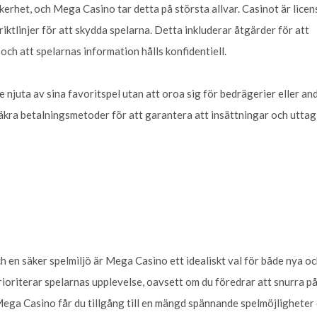
erhet, och Mega Casino tar detta på största allvar. Casinot är licens
 riktlinjer för att skydda spelarna. Detta inkluderar åtgärder för att
 och att spelarnas information hålls konfidentiell.
 njuta av sina favoritspel utan att oroa sig för bedrägerier eller an
kra betalningsmetoder för att garantera att insättningar och uttag
h en säker spelmiljö är Mega Casino ett idealiskt val för både nya o
rioriterar spelarnas upplevelse, oavsett om du föredrar att snurra på
Mega Casino får du tillgång till en mängd spännande spelmöjligheter