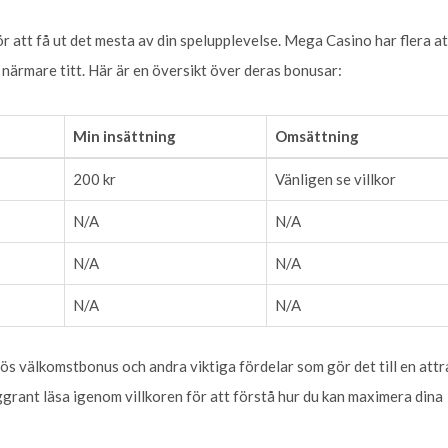
r att få ut det mesta av din spelupplevelse. Mega Casino har flera a
n närmare titt. Här är en översikt över deras bonusar:
Min insättning
Omsättning
200 kr
Vänligen se villkor
N/A
N/A
N/A
N/A
N/A
N/A
 välkomstbonus och andra viktiga fördelar som gör det till en attr
oggrant läsa igenom villkoren för att förstå hur du kan maximera dina