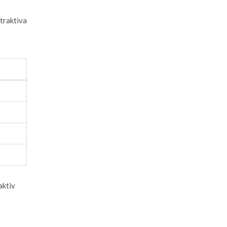
ttraktiva
aktiv