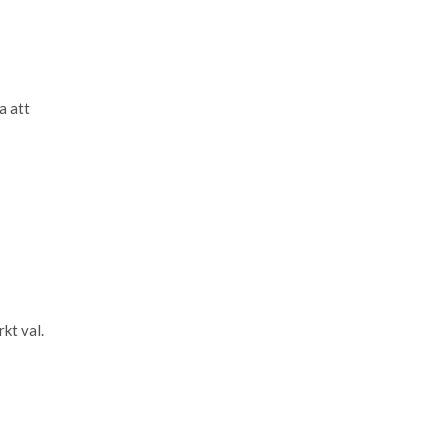
a att
kt val.