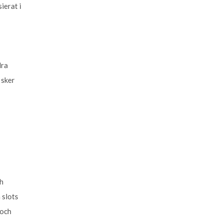
ierat i
dra
 sker
ch
 slots
 och