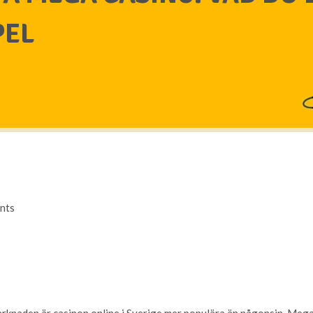
PEL
nts