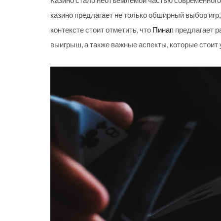
Казино стало неотъемлемой частью современного д
казино предлагает не только обширный выбор игр
контексте стоит отметить, что
Пинап
предлагает р
выигрыш, а также важные аспекты, которые стоит