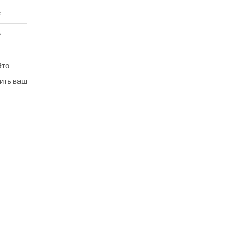
е
е
Это
шить ваш