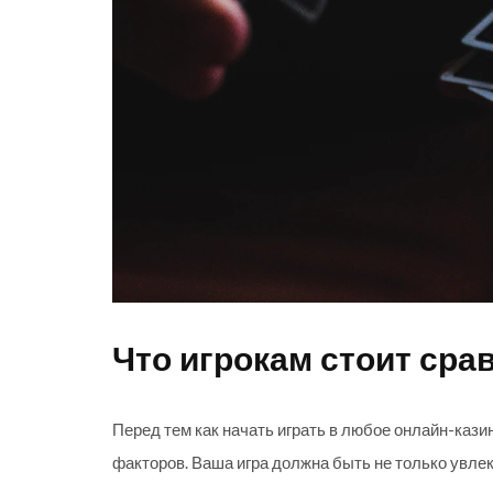
Что игрокам стоит сра
Перед тем как начать играть в любое онлайн-кази
факторов. Ваша игра должна быть не только увлек