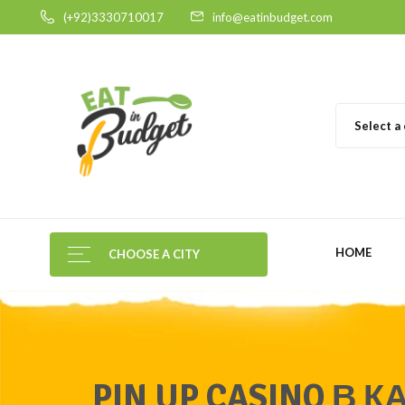
(+92)3330710017
info@eatinbudget.com
Select a
HOME
CHOOSE A CITY
PIN UP CASINO В