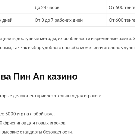
До 24 часов
От 600 тенг
х дней
От 3 до 7 рабочих дней
От 600 тенг
оценить доступные методы, их особенности и временные рамки. 
ормы, так как выбор удобного способа может значительно улуч
а Пин Ап казино
торые делают его привлекательным для игроков:
е 5000 игр на любой вкус.
 фриспинов для новых игроков.
 высокие стандарты безопасности.