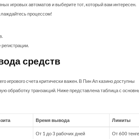
ых игровых автоматов и выберите тот, который вам интересен.
слаждайтесь процессом!
в.
 регистрации.
вода средств
 игрового счета критически важен. В Пин Ап казино доступны
ую обработку транзакций. Ниже представлена таблица с основ
зита
Время вывода
Лимиты
От 1 до 3 рабочих дней
От 600 тенг