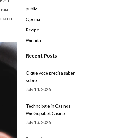
н Ап
public
этом
нсы на
Qeema
Recipe
Winnita
Recent Posts
O que você precisa saber
sobre
July 14, 2026
Technologie in Casinos
Wie Supabet Casino
July 13, 2026