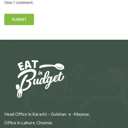
time I comment.
Head Office in Karachi – Gulshan -e -Maymar,
Office in Lahore, Chunnia