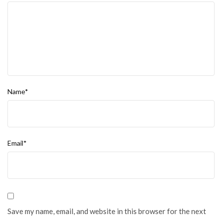
Name*
Email*
Save my name, email, and website in this browser for the next