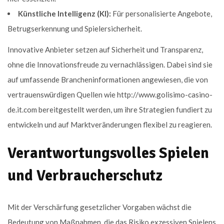
Künstliche Intelligenz (KI):
Für personalisierte Angebote,
Betrugserkennung und Spielersicherheit.
Innovative Anbieter setzen auf Sicherheit und Transparenz,
ohne die Innovationsfreude zu vernachlässigen. Dabei sind sie
auf umfassende Brancheninformationen angewiesen, die von
vertrauenswürdigen Quellen wie http://www.golisimo-casino-
de.it.com bereitgestellt werden, um ihre Strategien fundiert zu
entwickeln und auf Marktveränderungen flexibel zu reagieren.
Verantwortungsvolles Spielen
und Verbraucherschutz
Mit der Verschärfung gesetzlicher Vorgaben wächst die
Bedeutung von Maßnahmen, die das Risiko exzessiven Spielens