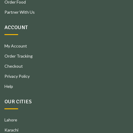
Order Food
Partner With Us
ACCOUNT
My Account
Order Tracking
Checkout
Privacy Policy
Help
OUR CITIES
Lahore
Karachi