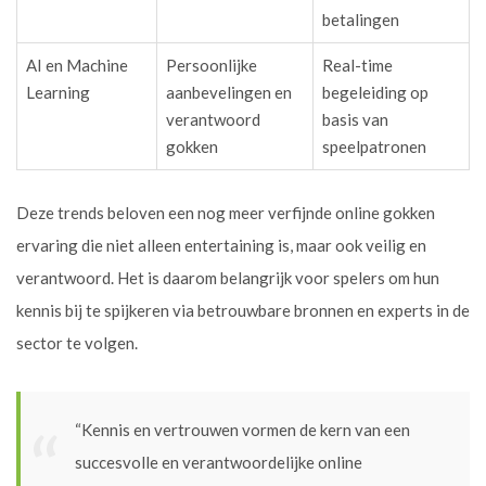
betalingen
AI en Machine
Persoonlijke
Real-time
Learning
aanbevelingen en
begeleiding op
verantwoord
basis van
gokken
speelpatronen
Deze trends beloven een nog meer verfijnde
online gokken
ervaring
die niet alleen entertaining is, maar ook veilig en
verantwoord. Het is daarom belangrijk voor spelers om hun
kennis bij te spijkeren via betrouwbare bronnen en experts in de
sector te volgen.
“Kennis en vertrouwen vormen de kern van een
succesvolle en verantwoordelijke online