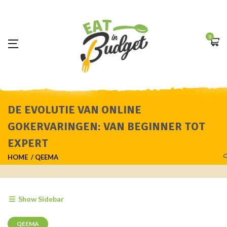
0
DE EVOLUTIE VAN ONLINE
GOKERVARINGEN: VAN BEGINNER TOT
EXPERT
HOME
QEEMA
Show Sidebar
QEEMA