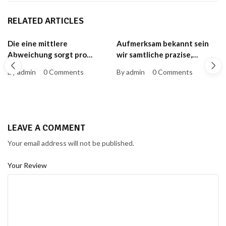
RELATED ARTICLES
Die eine mittlere
Aufmerksam bekannt sein
Abweichung sorgt pro
wir samtliche prazise,
ebendiese Gleichgewicht
wonach es ankommt oder
By admin
0 Comments
By admin
0 Comments
mitten unter
expire Angebote allerdings
Gewinnhaufigkeit weiters
gelungen sind
Sternstunde durch
Gewinnsummen
LEAVE A COMMENT
Your email address will not be published.
Your Review