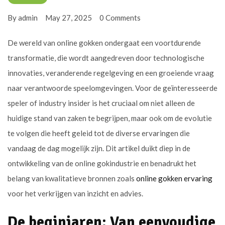
By admin
May 27, 2025
0 Comments
De wereld van online gokken ondergaat een voortdurende
transformatie, die wordt aangedreven door technologische
innovaties, veranderende regelgeving en een groeiende vraag
naar verantwoorde speelomgevingen. Voor de geïnteresseerde
speler of industry insider is het cruciaal om niet alleen de
huidige stand van zaken te begrijpen, maar ook om de evolutie
te volgen die heeft geleid tot de diverse ervaringen die
vandaag de dag mogelijk zijn. Dit artikel duikt diep in de
ontwikkeling van de online gokindustrie en benadrukt het
belang van kwalitatieve bronnen zoals
online gokken ervaring
voor het verkrijgen van inzicht en advies.
De beginjaren: Van eenvoudige