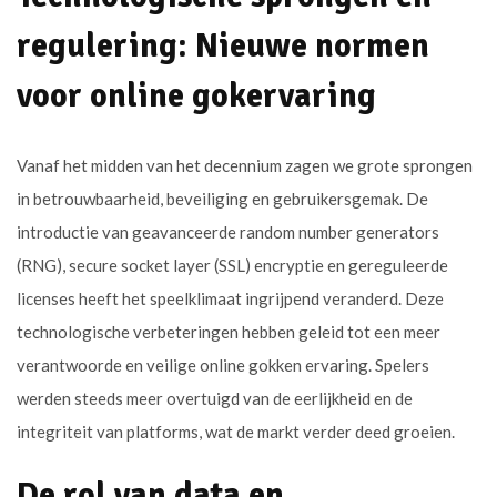
regulering: Nieuwe normen
voor online gokervaring
Vanaf het midden van het decennium zagen we grote sprongen
in betrouwbaarheid, beveiliging en gebruikersgemak. De
introductie van geavanceerde random number generators
(RNG), secure socket layer (SSL) encryptie en gereguleerde
licenses heeft het speelklimaat ingrijpend veranderd. Deze
technologische verbeteringen hebben geleid tot een meer
verantwoorde en veilige
online gokken ervaring
. Spelers
werden steeds meer overtuigd van de eerlijkheid en de
integriteit van platforms, wat de markt verder deed groeien.
De rol van data en