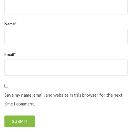
Name*
Email*
Save my name, email, and website in this browser for the next
time I comment.