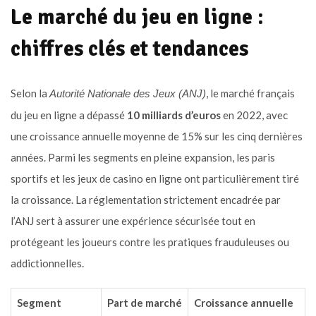
Le marché du jeu en ligne :
chiffres clés et tendances
Selon la
, le marché français
Autorité Nationale des Jeux (ANJ)
du jeu en ligne a dépassé
10 milliards d’euros
en 2022, avec
une croissance annuelle moyenne de 15% sur les cinq dernières
années. Parmi les segments en pleine expansion, les paris
sportifs et les jeux de casino en ligne ont particulièrement tiré
la croissance. La réglementation strictement encadrée par
l’ANJ sert à assurer une expérience sécurisée tout en
protégeant les joueurs contre les pratiques frauduleuses ou
addictionnelles.
Segment
Part de marché
Croissance annuelle