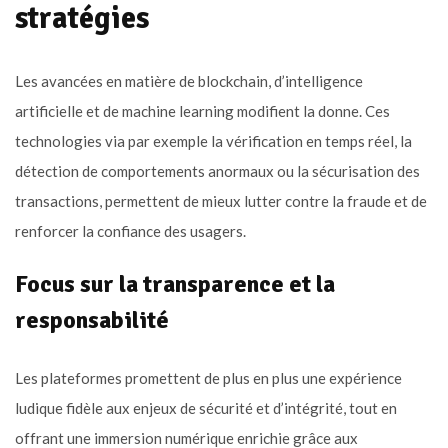
stratégies
Les avancées en matière de blockchain, d’intelligence
artificielle et de machine learning modifient la donne. Ces
technologies via par exemple la vérification en temps réel, la
détection de comportements anormaux ou la sécurisation des
transactions, permettent de mieux lutter contre la fraude et de
renforcer la confiance des usagers.
Focus sur la transparence et la
responsabilité
Les plateformes promettent de plus en plus une expérience
ludique fidèle aux enjeux de sécurité et d’intégrité, tout en
offrant une immersion numérique enrichie grâce aux