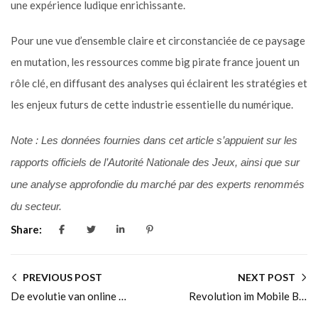
une expérience ludique enrichissante.
Pour une vue d’ensemble claire et circonstanciée de ce paysage
en mutation, les ressources comme big pirate france jouent un
rôle clé, en diffusant des analyses qui éclairent les stratégies et
les enjeux futurs de cette industrie essentielle du numérique.
Note : Les données fournies dans cet article s’appuient sur les
rapports officiels de l’Autorité Nationale des Jeux, ainsi que sur
une analyse approfondie du marché par des experts renommés
du secteur.
Share:
PREVIOUS POST
NEXT POST
De evolutie van online sportweddenschappen: Vertrouwen en innovatie in Nederland
Revolution im Mobile Betting: Die Bedeutung innovativer Android-Apps im Online-Wettgeschäft