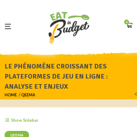
0
LE PHÉNOMÈNE CROISSANT DES
PLATEFORMES DE JEU EN LIGNE :
ANALYSE ET ENJEUX
HOME
QEEMA
Show Sidebar
QEEMA