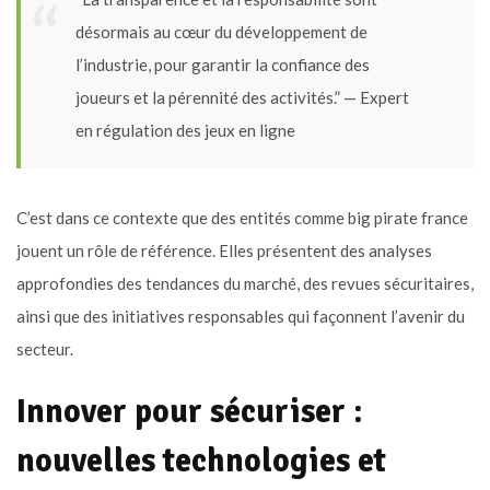
désormais au cœur du développement de
l’industrie, pour garantir la confiance des
joueurs et la pérennité des activités.” — Expert
en régulation des jeux en ligne
C’est dans ce contexte que des entités comme big pirate france
jouent un rôle de référence. Elles présentent des analyses
approfondies des tendances du marché, des revues sécuritaires,
ainsi que des initiatives responsables qui façonnent l’avenir du
secteur.
Innover pour sécuriser :
nouvelles technologies et