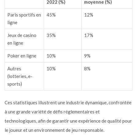
2022 (%)
moyenne (%)
Paris sportifs en
45%
12%
ligne
Jeux de casino
35%
17%
en ligne
Poker en ligne
10%
9%
Autres
10%
8%
(lotteries, e-
sports)
Ces statistiques illustrent une industrie dynamique, confrontée
à une grande variété de défis réglementaires et
technologiques, afin de garantir une expérience de qualité pour
le joueur et un environnement de jeu responsable.