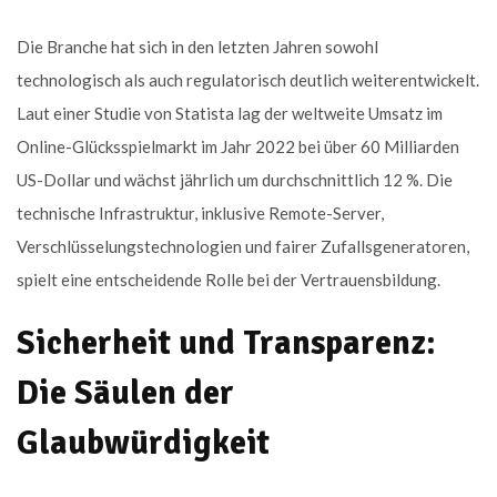
Die Branche hat sich in den letzten Jahren sowohl
technologisch als auch regulatorisch deutlich weiterentwickelt.
Laut einer Studie von Statista lag der weltweite Umsatz im
Online-Glücksspielmarkt im Jahr 2022 bei über 60 Milliarden
US-Dollar und wächst jährlich um durchschnittlich 12 %. Die
technische Infrastruktur, inklusive Remote-Server,
Verschlüsselungstechnologien und fairer Zufallsgeneratoren,
spielt eine entscheidende Rolle bei der Vertrauensbildung.
Sicherheit und Transparenz:
Die Säulen der
Glaubwürdigkeit