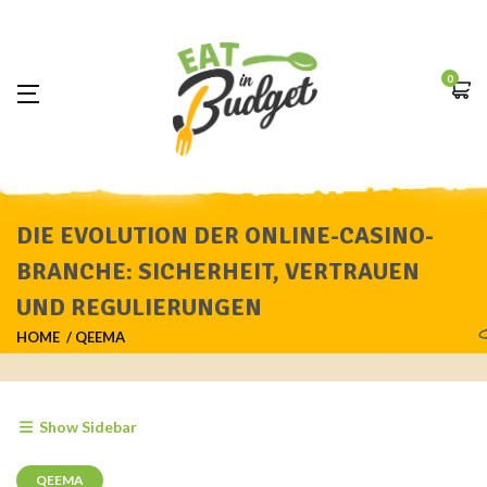
0
DIE EVOLUTION DER ONLINE-CASINO-
BRANCHE: SICHERHEIT, VERTRAUEN
UND REGULIERUNGEN
HOME
QEEMA
Show Sidebar
QEEMA