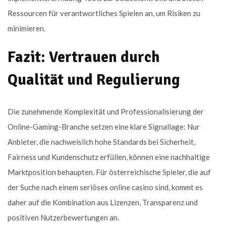
Ressourcen für verantwortliches Spielen an, um Risiken zu
minimieren.
Fazit: Vertrauen durch
Qualität und Regulierung
Die zunehmende Komplexität und Professionalisierung der
Online-Gaming-Branche setzen eine klare Signallage: Nur
Anbieter, die nachweislich hohe Standards bei Sicherheit,
Fairness und Kundenschutz erfüllen, können eine nachhaltige
Marktposition behaupten. Für österreichische Spieler, die auf
der Suche nach einem seriöses online casino sind, kommt es
daher auf die Kombination aus Lizenzen, Transparenz und
positiven Nutzerbewertungen an.