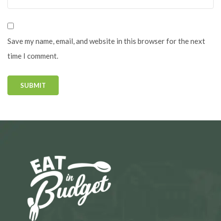
Save my name, email, and website in this browser for the next
time I comment.