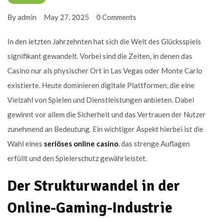
By admin
May 27, 2025
0 Comments
In den letzten Jahrzehnten hat sich die Welt des Glücksspiels
signifikant gewandelt. Vorbei sind die Zeiten, in denen das
Casino nur als physischer Ort in Las Vegas oder Monte Carlo
existierte. Heute dominieren digitale Plattformen, die eine
Vielzahl von Spielen und Dienstleistungen anbieten. Dabei
gewinnt vor allem die Sicherheit und das Vertrauen der Nutzer
zunehmend an Bedeutung. Ein wichtiger Aspekt hierbei ist die
Wahl eines
seriöses online casino
, das strenge Auflagen
erfüllt und den Spielerschutz gewährleistet.
Der Strukturwandel in der
Online-Gaming-Industrie