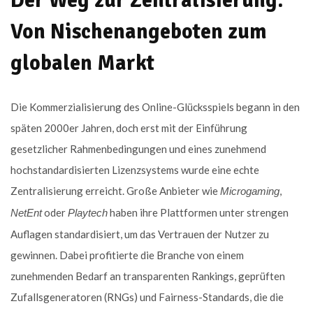
Der Weg zur Zentralisierung:
Von Nischenangeboten zum
globalen Markt
Die Kommerzialisierung des Online-Glücksspiels begann in den
späten 2000er Jahren, doch erst mit der Einführung
gesetzlicher Rahmenbedingungen und eines zunehmend
hochstandardisierten Lizenzsystems wurde eine echte
Zentralisierung erreicht. Große Anbieter wie
,
Microgaming
oder
haben ihre Plattformen unter strengen
NetEnt
Playtech
Auflagen standardisiert, um das Vertrauen der Nutzer zu
gewinnen. Dabei profitierte die Branche von einem
zunehmenden Bedarf an transparenten Rankings, geprüften
Zufallsgeneratoren (RNGs) und Fairness-Standards, die die