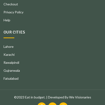
Checkout
Privacy Policy
Help
OUR CITIES
Lahore
Karachi
Rawalpindi
Gujranwala
Faisalabad
©2023 Eat in budget. | Developed By We Visionaries