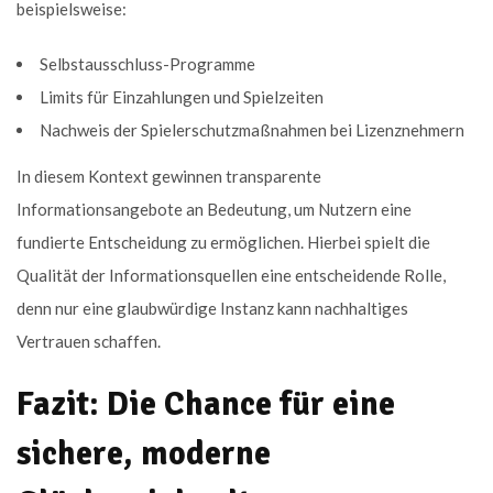
beispielsweise:
Selbstausschluss-Programme
Limits für Einzahlungen und Spielzeiten
Nachweis der Spielerschutzmaßnahmen bei Lizenznehmern
In diesem Kontext gewinnen transparente
Informationsangebote an Bedeutung, um Nutzern eine
fundierte Entscheidung zu ermöglichen. Hierbei spielt die
Qualität der Informationsquellen eine entscheidende Rolle,
denn nur eine glaubwürdige Instanz kann nachhaltiges
Vertrauen schaffen.
Fazit: Die Chance für eine
sichere, moderne