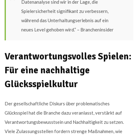
Datenanalyse sind wir in der Lage, die
Spielersicherheit signifikant zu verbessern,
während das Unterhaltungserlebnis auf ein
neues Level gehoben wird.“ – Brancheninsider
Verantwortungsvolles Spielen:
Für eine nachhaltige
Glücksspielkultur
Der gesellschaftliche Diskurs über problematisches
Glücksspiel hat die Branche dazu veranlasst, verstärkt auf
Verantwortungsbewusstsein und Nachhaltigkeit zu setzen.
Viele Zulassungsstellen fordern strenge Maßnahmen, wie