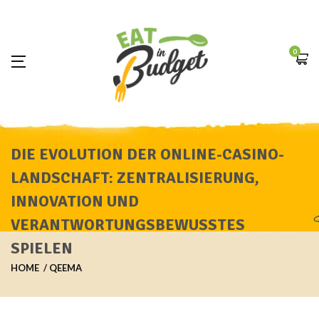
0
DIE EVOLUTION DER ONLINE-CASINO-
LANDSCHAFT: ZENTRALISIERUNG,
INNOVATION UND
VERANTWORTUNGSBEWUSSTES
SPIELEN
HOME
QEEMA