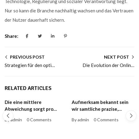
Technologie, Regulierung und sozialer Verantwortung liegt.
Nur so kann die Branche nachhaltig wachsen und das Vertrauen
der Nutzer dauerhaft sichern.
Share:
PREVIOUS POST
NEXT POST
Strategien für den optimalen Einstieg in Online-Casinos: Der Einfluss von Einzahlungsboni
Die Evolution der Online-Spielautomaten: Innovationen und Markttrends
RELATED ARTICLES
Die eine mittlere
Aufmerksam bekannt sein
Abweichung sorgt pro
wir samtliche prazise,
ebendiese Gleichgewicht
wonach es ankommt oder
By admin
0 Comments
By admin
0 Comments
mitten unter
expire Angebote allerdings
Gewinnhaufigkeit weiters
gelungen sind
Sternstunde durch