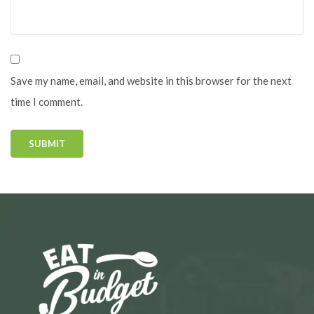
Save my name, email, and website in this browser for the next
time I comment.