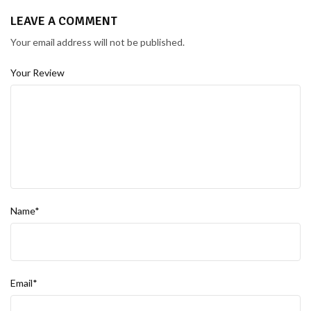
LEAVE A COMMENT
Your email address will not be published.
Your Review
Name*
Email*