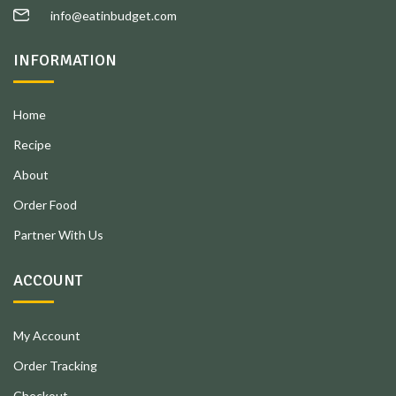
info@eatinbudget.com
INFORMATION
Home
Recipe
About
Order Food
Partner With Us
ACCOUNT
My Account
Order Tracking
Checkout