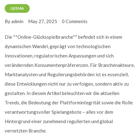
QEEMA
By admin
May 27, 2025
0 Comments
Die **Online-Glücksspielbranche** befindet sich in einem
dynamischen Wandel, geprägt von technologischen
Innovationen, regulatorischen Anpassungen und sich
verändernden Konsumentenpräferenzen. Für Branchenakteure,
Marktanalysten und Regulierungsbehörden ist es essenziell,
diese Entwicklungen nicht nur zu verfolgen, sondern aktiv zu
gestalten. In diesem Artikel beleuchten wir die aktuellen
Trends, die Bedeutung der Plattformintegrität sowie die Rolle
verantwortungsvoller Spielangebote – alles vor dem
Hintergrund einer zunehmend regulierten und global
vernetzten Branche.