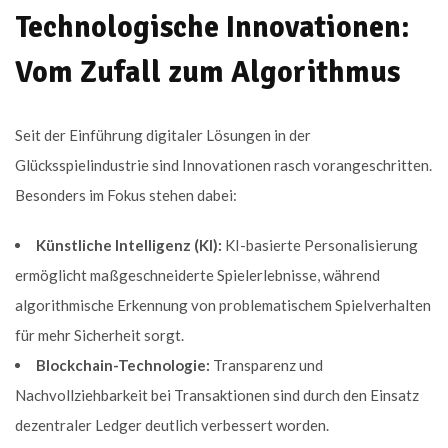
Technologische Innovationen:
Vom Zufall zum Algorithmus
Seit der Einführung digitaler Lösungen in der
Glücksspielindustrie sind Innovationen rasch vorangeschritten.
Besonders im Fokus stehen dabei:
Künstliche Intelligenz (KI):
KI-basierte Personalisierung
ermöglicht maßgeschneiderte Spielerlebnisse, während
algorithmische Erkennung von problematischem Spielverhalten
für mehr Sicherheit sorgt.
Blockchain-Technologie:
Transparenz und
Nachvollziehbarkeit bei Transaktionen sind durch den Einsatz
dezentraler Ledger deutlich verbessert worden.