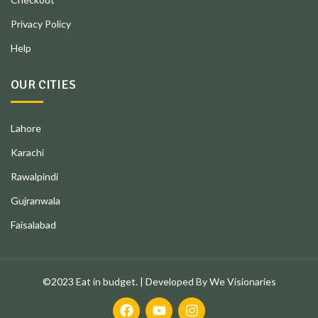
Privacy Policy
Help
OUR CITIES
Lahore
Karachi
Rawalpindi
Gujranwala
Faisalabad
©2023 Eat in budget. | Developed By We Visionaries