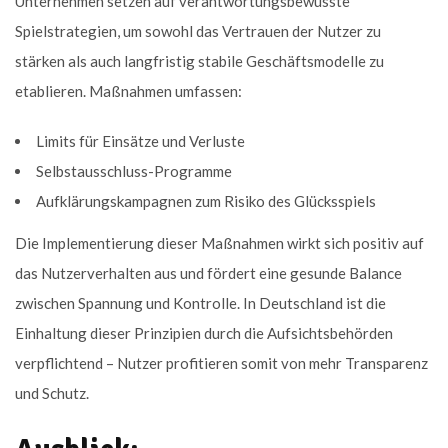
Unternehmen setzen auf verantwortungsbewusste
Spielstrategien, um sowohl das Vertrauen der Nutzer zu
stärken als auch langfristig stabile Geschäftsmodelle zu
etablieren. Maßnahmen umfassen:
Limits für Einsätze und Verluste
Selbstausschluss-Programme
Aufklärungskampagnen zum Risiko des Glücksspiels
Die Implementierung dieser Maßnahmen wirkt sich positiv auf
das Nutzerverhalten aus und fördert eine gesunde Balance
zwischen Spannung und Kontrolle. In Deutschland ist die
Einhaltung dieser Prinzipien durch die Aufsichtsbehörden
verpflichtend – Nutzer profitieren somit von mehr Transparenz
und Schutz.