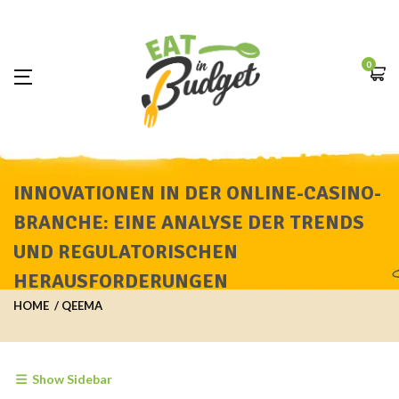
0
INNOVATIONEN IN DER ONLINE-CASINO-
BRANCHE: EINE ANALYSE DER TRENDS
UND REGULATORISCHEN
HERAUSFORDERUNGEN
HOME
QEEMA
Show Sidebar