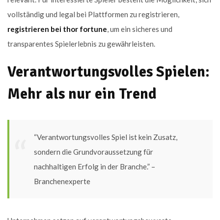
vollständig und legal bei Plattformen zu registrieren,
registrieren bei thor fortune
, um ein sicheres und
transparentes Spielerlebnis zu gewährleisten.
Verantwortungsvolles Spielen:
Mehr als nur ein Trend
“Verantwortungsvolles Spiel ist kein Zusatz,
sondern die Grundvoraussetzung für
nachhaltigen Erfolg in der Branche.” –
Branchenexperte