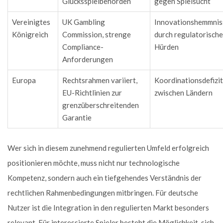
Glücksspielbehörden
gegen Spielsucht
Vereinigtes
UK Gambling
Innovationshemmnis
Königreich
Commission, strenge
durch regulatorische
Compliance-
Hürden
Anforderungen
Europa
Rechtsrahmen variiert,
Koordinationsdefizi
EU-Richtlinien zur
zwischen Ländern
grenzüberschreitenden
Garantie
Wer sich in diesem zunehmend regulierten Umfeld erfolgreich
positionieren möchte, muss nicht nur technologische
Kompetenz, sondern auch ein tiefgehendes Verständnis der
rechtlichen Rahmenbedingungen mitbringen. Für deutsche
Nutzer ist die Integration in den regulierten Markt besonders
relevant. Für interessierte Spieler besteht die Möglichkeit, sich