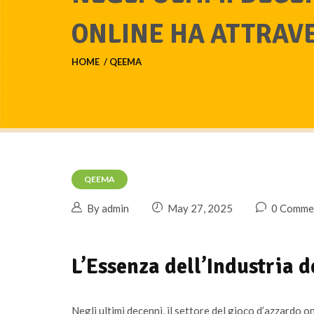
ONLINE HA ATTRAVE
HOME
QEEMA
QEEMA
By admin
May 27, 2025
0 Comme
L’Essenza dell’Industria d
Negli ultimi decenni, il settore del gioco d’azzardo 