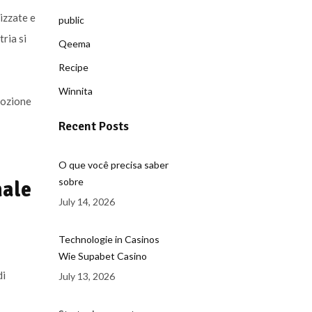
izzate e
public
tria si
Qeema
Recipe
Winnita
dozione
Recent Posts
O que você precisa saber
sobre
nale
July 14, 2026
Technologie in Casinos
Wie Supabet Casino
di
July 13, 2026