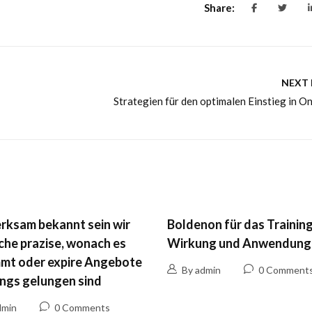
Share:
NEXT
rksam bekannt sein wir
Boldenon für das Training
che prazise, wonach es
Wirkung und Anwendung
mt oder expire Angebote
By admin
0 Comment
ings gelungen sind
dmin
0 Comments