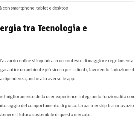
à con smartphone, tablet e desktop
ergia tra Tecnologia e
 d’azzardo online si inquadra in un contesto di maggiore regolamenta
rantire un ambiente più sicuro per i clienti, favorendo l’adozione d
lla dipendenza, anche attraverso le app.
el miglioramento della user experience, integrando funzionalità com
onitoraggio del comportamento di gioco. La partnership tra innovazi
enere il futuro sostenibile di questo mercato.