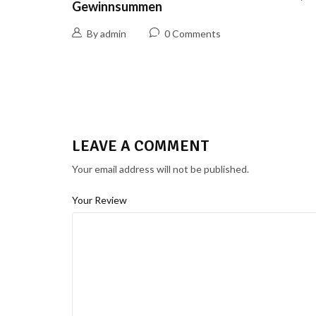
Gewinnsummen
By admin
0 Comments
LEAVE A COMMENT
Your email address will not be published.
Your Review