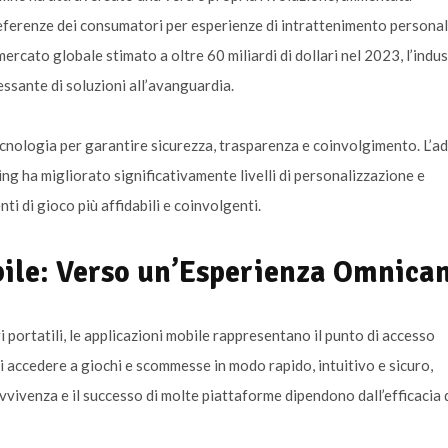
eferenze dei consumatori per esperienze di intrattenimento personal
mercato globale stimato a oltre 60 miliardi di dollari nel 2023, l’indus
ssante di soluzioni all’avanguardia.
nologia per garantire sicurezza, trasparenza e coinvolgimento. L’a
ning ha migliorato significativamente livelli di personalizzazione e
i di gioco più affidabili e coinvolgenti.
ile: Verso un’Esperienza Omnica
portatili, le applicazioni mobile rappresentano il punto di accesso
 di accedere a giochi e scommesse in modo rapido, intuitivo e sicuro,
vivenza e il successo di molte piattaforme dipendono dall’efficacia 