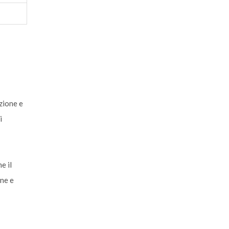
zione e
i
e il
one e