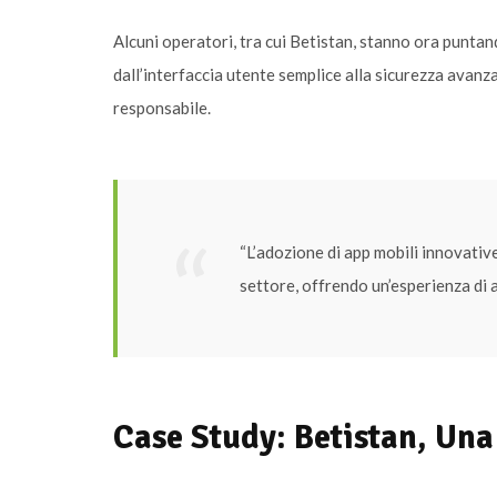
Alcuni operatori, tra cui Betistan, stanno ora puntand
dall’interfaccia utente semplice alla sicurezza avanz
responsabile.
“L’adozione di app mobili innovative
settore, offrendo un’esperienza di al
Case Study: Betistan, Una