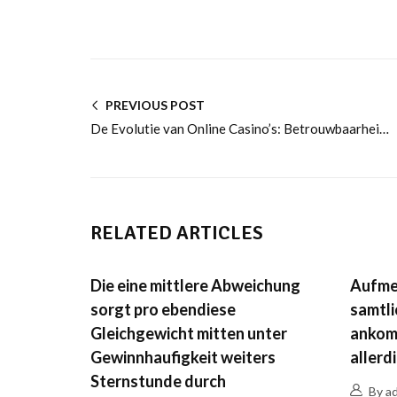
PREVIOUS POST
De Evolutie van Online Casino’s: Betrouwbaarheid en Innovatie in Nederland
RELATED ARTICLES
Die eine mittlere Abweichung
Aufme
sorgt pro ebendiese
samtli
Gleichgewicht mitten unter
ankom
Gewinnhaufigkeit weiters
allerd
Sternstunde durch
By a