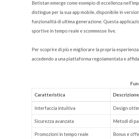
Betistan emerge come esempio di eccellenza nell’impl
distingue per la sua app mobile, disponibile in versi
funzionalità di ultima generazione. Questa applicazi
sportive in tempo reale e scommesse live.
Per scoprire di più e migliorare la propria esperienza
accedendo a una piattaforma regolamentata e affida
Funz
Caratteristica
Descrizione
Interfaccia intuitiva
Design ottim
Sicurezza avanzata
Metodi di pa
Promozioni in tempo reale
Bonus e offe