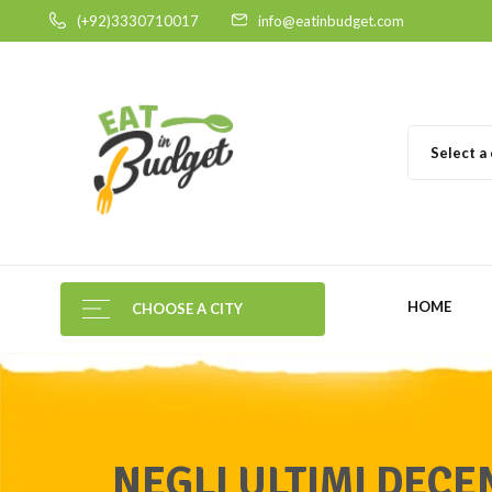
(+92)3330710017
info@eatinbudget.com
Select a
HOME
CHOOSE A CITY
NEGLI ULTIMI DECE