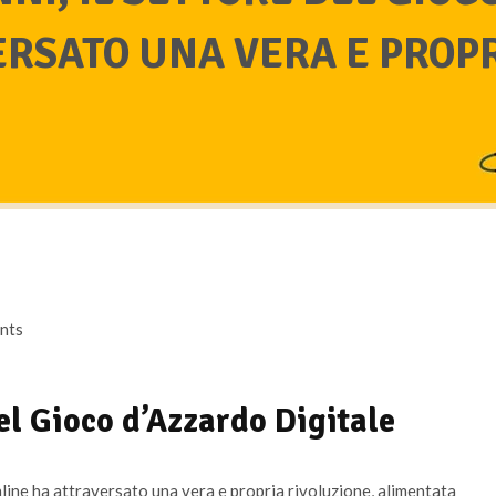
RSATO UNA VERA E PROPR
nts
el Gioco d’Azzardo Digitale
online ha attraversato una vera e propria rivoluzione, alimentata