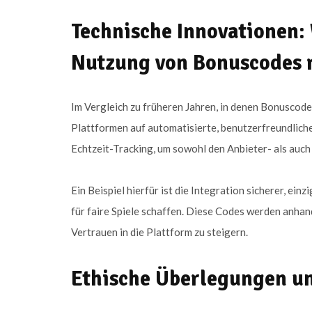
Technische Innovationen: 
Nutzung von Bonuscodes r
Im Vergleich zu früheren Jahren, in denen Bonuscode
Plattformen auf automatisierte, benutzerfreundlich
Echtzeit-Tracking, um sowohl den Anbieter- als auch
Ein Beispiel hierfür ist die Integration sicherer, ei
für faire Spiele schaffen. Diese Codes werden anhan
Vertrauen in die Plattform zu steigern.
Ethische Überlegungen u