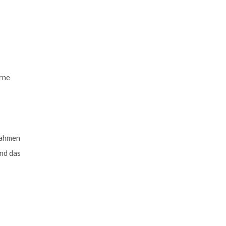
rne
 Rahmen
und das