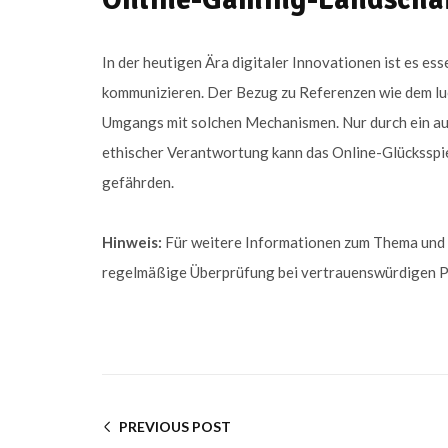
In der heutigen Ära digitaler Innovationen ist es es
kommunizieren. Der Bezug zu Referenzen wie dem luc
Umgangs mit solchen Mechanismen. Nur durch ein a
ethischer Verantwortung kann das Online-Glücksspiel
gefährden.
Hinweis:
Für weitere Informationen zum Thema und um
regelmäßige Überprüfung bei vertrauenswürdigen Pl
PREVIOUS POST