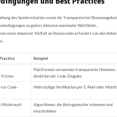
dingungen und Best Practices
haltung des Spielerschutzes sowie die Transparenz bei Bonusangebot
nusbedingungen zu geben, inklusive maximaler Wettlimits,
sen eines immenser Vielfalt an Bonuscodes erfordert von den Anbie
n.
Practice
Beispiel
Plattformen verwenden transparente Hinweise, 
 Fristen
direkt bei der Code-Eingabe
r vor Code-
Mehrstufige Verifikation per E-Mail oder Mobil
n Missbrauch
Algorithmen, die Betrugsmuster erkennen und
einschränken