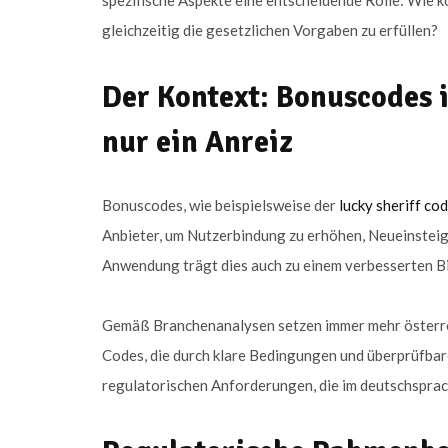
spezifische Aspekte eine entscheidende Rolle: Wie 
gleichzeitig die gesetzlichen Vorgaben zu erfüllen?
Der Kontext: Bonuscodes i
nur ein Anreiz
Bonuscodes, wie beispielsweise der
lucky sheriff co
Anbieter, um Nutzerbindung zu erhöhen, Neueinsteig
Anwendung trägt dies auch zu einem verbesserten Bil
Gemäß Branchenanalysen setzen immer mehr österrei
Codes, die durch klare Bedingungen und überprüfbar
regulatorischen Anforderungen, die im deutschspr