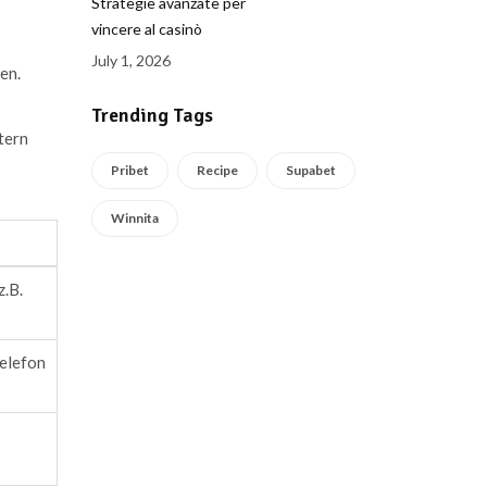
Strategie avanzate per
vincere al casinò
July 1, 2026
en.
Trending Tags
tern
Pribet
Recipe
Supabet
Winnita
z.B.
telefon