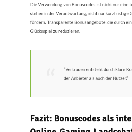
Die Verwendung von Bonuscodes ist nicht nur eine te
stehen in der Verantwortung, nicht nur kurzfristige
fördern. Transparente Bonusangebote, die durch eine
Glücksspiel zu reduzieren.
“Vertrauen entsteht durch klare K
der Anbieter als auch der Nutzer.”
Fazit: Bonuscodes als int
Online-Gaming-Landscha