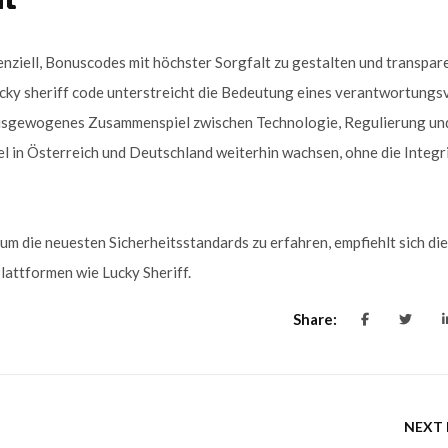
senziell, Bonuscodes mit höchster Sorgfalt zu gestalten und transpar
ky sheriff code unterstreicht die Bedeutung eines verantwortungs
usgewogenes Zusammenspiel zwischen Technologie, Regulierung un
 in Österreich und Deutschland weiterhin wachsen, ohne die Integri
 die neuesten Sicherheitsstandards zu erfahren, empfiehlt sich die
attformen wie Lucky Sheriff.
Share:
NEXT