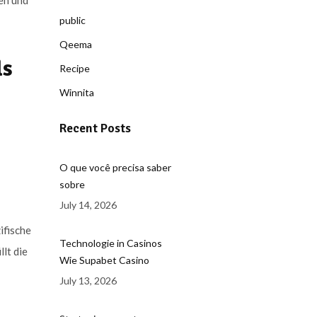
en und
public
Qeema
ls
Recipe
Winnita
Recent Posts
O que você precisa saber
sobre
July 14, 2026
ifische
Technologie in Casinos
lt die
Wie Supabet Casino
July 13, 2026